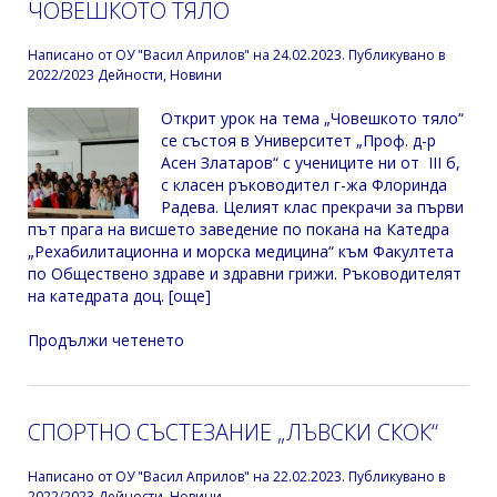
ЧОВЕШКОТО ТЯЛО
Написано от
ОУ "Васил Априлов"
на
24.02.2023
. Публикувано в
2022/2023 Дейности
,
Новини
Открит урок на тема „Човешкото тяло“
се състоя в Университет „Проф. д-р
Асен Златаров“ с учениците ни от III б,
с класен ръководител г-жа Флоринда
Радева. Целият клас прекрачи за първи
път прага на висшето заведение по покана на Катедра
„Рехабилитационна и морска медицина“ към Факултета
по Обществено здраве и здравни грижи. Ръководителят
на катедрата доц. [още]
Продължи четенето
СПОРТНО СЪСТЕЗАНИЕ „ЛЪВСКИ СКОК“
Написано от
ОУ "Васил Априлов"
на
22.02.2023
. Публикувано в
2022/2023 Дейности
,
Новини