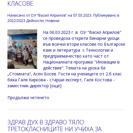
КЛАСОВЕ
Написано от
ОУ "Васил Априлов"
на
07.03.2023
. Публикувано в
2022/2023 Дейности
,
Новини
На 06.03.2023 г. в ОУ "Васил Априлов"
се проведоха открити бинарни уроци
във всички втори класове по Български
език и литература с Технологии и
предприемачество като част от
Националната програма "Иновации в
действие". Темата на урока бе
„Стомната“, Асен Босев. Гости на учениците от 2.б клас
бяха Галя Киркова - старши експерт, Галя Костова -
заместник-директор [още]
Продължи четенето
ЗДРАВ ДУХ В ЗДРАВО ТЯЛО:
ТРЕТОКЛАСНИЦИТЕ НИ УЧИХА ЗА