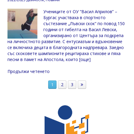
Учениците от ОУ “Васил Априлов” –
Бургас участваха в спортното
състезание „Лъвски скок“ по повод 150
години от гибелта на Васил Левски,
организирано от Центъра за подкрепа
на личностното развитие. С ентусиазъм и вдъхновение
се включиха децата в благородната надпревара. Заедно
със скоковете шампионите рецитираха стихове и пяха
песни в памет на Апостола, които [още]
Продължи четенето
1
2
3