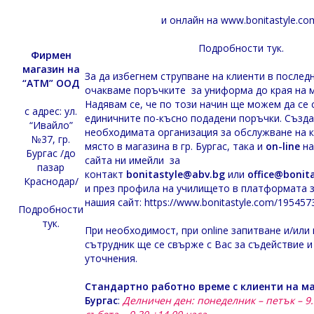
и онлайн на
www.bonitastyle.co
Подробности
тук
.
Фирмен
магазин на
За да избегнем струпване на клиенти в после
“АТМ” ООД
очакваме поръчките за униформа до края на м
Надявам се, че по този начин ще можем да се 
с адрес: ул.
единичните по-късно подадени поръчки. Създа
“Ивайло”
необходимата организация за обслужване на к
№37, гр.
място в магазина в гр. Бургас, така и
on-line
на
Бургас /до
сайта ни имейли за
пазар
контакт
bonitastyle@abv.bg
или
office@bonit
Краснодар/
и през профила на училището в платформата з
нашия сайт:
https://www.bonitastyle.com/195457
Подробности
тук
.
При необходимост, при online запитване и/или
сътрудник ще се свърже с Вас за съдействие 
уточнения.
Стандартно работно време с клиенти на маг
Бургас
:
Делничен ден: понеделник – петък – 9.