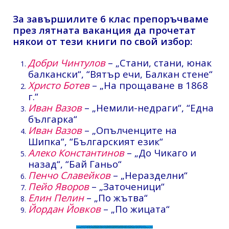
За завършилите 6 клас препоръчваме
през лятната ваканция да прочетат
някои от тези книги по свой избор:
Добри Чинтулов
– „Стани, стани, юнак
балкански“, “Вятър ечи, Балкан стене“
Христо Ботев
– „На прощаване в 1868
г.“
Иван Вазов
– „Немили-недраги“, “Една
българка“
Иван Вазов
– „Опълченците на
Шипка“, “Българският език“
Алеко Константинов
– „До Чикаго и
назад“, “Бай Ганьо“
Пенчо Славейков
– „Неразделни“
Пейо Яворов
– „Заточеници“
Елин Пелин
– „По жътва“
Йордан Йовков
– „По жицата“