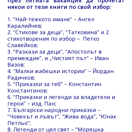
през лятната ваканция да прочетат
някои от тези книги по свой избор:
1. “Най-тежкото имане” – Ангел
Каралийчев;
2. “Стихове за деца”, “Татковина” и 2
стихотворения по избор – Петко
Славейков;
3. “Разкази за деца”, “Апостолът в
премеждие”, и „Чистият път“ – Иван
Вазов;
4. “Малки жабешки истории” – Йордан
Радичков;
5. “Приказки за теб” – Константин
Константинов;
6. “Приказки и легенди за владетели и
герои” – изд. Пан;
7. Български народни приказки –
“Човекът и лъвът”, “Жива вода”, “Юнак
Петльо”;
8. Легенди от цял свят – “Моряшка