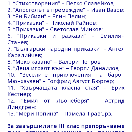
1. “Стихотворения” – Петко Славейков;
2. “Апостолът в премеждие” – Иван Вазов;
3. “Ян Бибиян” – Елин Пелин;
4. “Приказки” – Николай Райнов;
5. “Приказки” – Светослав Минков;
6. “Приказки и разкази” – Емилиян
Станев;
7. “Български народни приказки” – Ангел
Каралийчев;
8. “Меко казано” – Валери Петров;
9. “Деца играят вън” – Георги Данаилов;
10. “Веселите приключения на барон
Мюнхаузен” –
Готфрид Август Бюргер
;
11. “Хвърчащата класна стая” – Ерих
Кестнер;
12. “Емил от Льонеберя” – Астрид
Линдгрен;
13. “Мери Попинз” – Памела Травърз.
За завършилите III клас препоръчваме