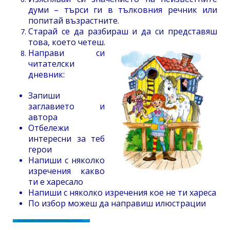
думи – търси ги в тълковния речник или
попитай възрастните.
Старай се да разбираш и да си представяш
това, което четеш.
Направи си
читателски
дневник:
Запиши
заглавието и
автора
Отбележи
интересни за теб
герои
Напиши с няколко
изречения какво
ти е харесало
Напиши с няколко изречения кое не ти хареса
По избор можеш да направиш илюстрации