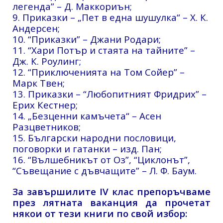
легенда” – Д. Маккориън;
9. Приказки – „Пет в една шушулка“ – Х. К.
Андерсен;
10. “Приказки” – Джани Родари;
11. “Хари Потър и стаята на тайните” –
Дж. К. Роулинг;
12. “Приключенията на Том Сойер” –
Марк Твен;
13. Приказки – “Любопитният Фридрих” –
Ерих Кестнер;
14. „Безценни камъчета“ – Асен
Разцветников;
15. Български народни пословици,
поговорки и гатанки – изд. Пан;
16. “Вълшебникът от Оз”, “Циклонът”,
“Съвещание с дъвчащите” – Л. Ф. Баум.
За завършилите IV клас препоръчваме
през лятната ваканция да прочетат
някои от тези книги по свой избор: