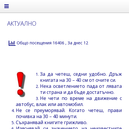
АКТУАЛНО
Общо посещения 16406
, За днес 12
За да четеш, седни удобно. Дръж
книгата на 30 – 40 см от очите си.
Нека осветлението пада от лявата
ти страна и да бъде достатъчно.
Не чети по време на движение с
автобус, влак или автомобил.
Не се преуморявай. Когато четеш, прави
почивка на 30 – 40 минути.
Съхранявай книгите грижливо.
Изяснявай си значението на неизвестните