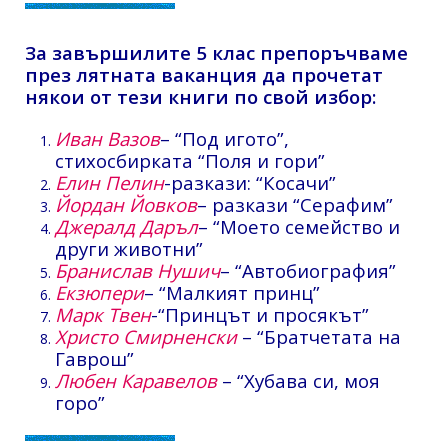
За завършилите 5 клас препоръчваме
през лятната ваканция да прочетат
някои от тези книги по свой избор:
Иван Вазов
– “Под игото”,
стихосбирката “Поля и гори”
Елин Пелин
-разкази: “Косачи”
Йордан Йовков
– разкази “Серафим”
Джералд Даръл
– “Моето семейство и
други животни”
Бранислав Нушич
– “Автобиография”
Екзюпери
– “Малкият принц”
Марк Твен
-“Принцът и просякът”
Христо Смирненски
– “Братчетата на
Гаврош”
Любен Каравелов
– “Хубава си, моя
горо”