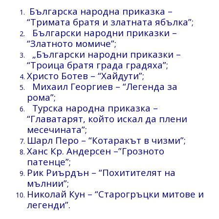
Българска народна приказка –
“Тримата братя и златната ябълка”;
Български народни приказки –
“Златното момиче”;
„Български народни приказки –
“Троица братя града градяха”;
Христо Ботев – “Хайдути”;
Михаил Георгиев – “Легенда за
рома”;
Турска народна приказка –
“Главатарят, който искал да плени
месечината”;
Шарл Перо – “Котаракът в чизми”;
Ханс Кр. Андерсен –”Грозното
патенце”;
Рик Риърдън – “Похитителят на
мълнии”;
Николай Кун – “Старогръцки митoве и
легенди”.