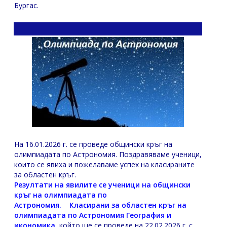
Бургас.
На 16.01.2026 г. се проведе общински кръг на
олимпиадата по Астрономия. Поздравяваме ученици,
които се явиха и пожелаваме успех на класираните
за областен кръг.
Резултати на явилите се ученици на общински
кръг на олимпиадата по
Астрономия.
Класирани за областен кръг на
олимпиадата по Астрономия География и
икономика
, който ще се проведе на 22.02.2026 г. с