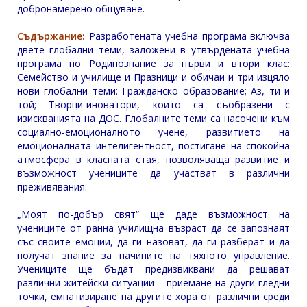
добронамерено общуване.
Съдържание:
Разработената учебна програма включва
двете глобални теми, заложени в утвърдената учебна
програма по Родинознание за първи и втори клас:
Семейство и училище и Празници и обичаи и три изцяло
нови глобални теми: Гражданско образование; Аз, ти и
той; Творци-иноватори, които са съобразени с
изискванията на ДОС. Глобалните теми са насочени към
социално-емоционалното учене, развитието на
емоционалната интелигентност, постигане на спокойна
атмосфера в класната стая, позволяваща развитие и
възможност учениците да участват в различни
преживявания.
„Моят по-добър свят“ ще даде възможност на
учениците от ранна училищна възраст да се запознаят
със своите емоции, да ги назоват, да ги разберат и да
получат знание за начините на тяхното управление.
Учениците ще бъдат предизвиквани да решават
различни житейски ситуации – приемане на други гледни
точки, емпатизиране на другите хора от различни среди