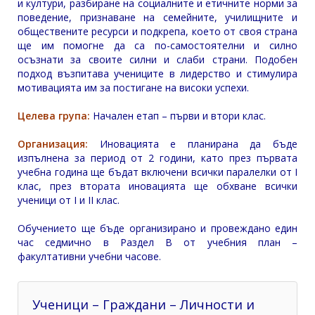
и култури, разбиране на социалните и етичните норми за
поведение, признаване на семейните, училищните и
обществените ресурси и подкрепа, което от своя страна
ще им помогне да са по-самостоятелни и силно
осъзнати за своите силни и слаби страни. Подобен
подход възпитава учениците в лидерство и стимулира
мотивацията им за постигане на високи успехи.
Целева група:
Начален етап – първи и втори клас.
Организация:
Иновацията е планирана да бъде
изпълнена за период от 2 години, като през първата
учебна година ще бъдат включени всички паралелки от I
клас, през втората иновацията ще обхване всички
ученици от I и II клас.
Обучението ще бъде организирано и провеждано един
час седмично в Раздел В от учебния план –
факултативни учебни часове.
Ученици – Граждани – Личности и