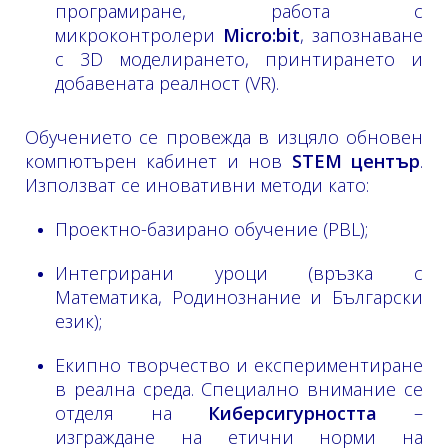
програмиране, работа с
микроконтролери
Micro:bit
, запознаване
с 3D моделирането, принтирането и
добавената реалност (VR).
Обучението се провежда в изцяло обновен
компютърен кабинет и нов
STEM център
.
Използват се иновативни методи като:
Проектно-базирано обучение (PBL);
Интегрирани уроци (връзка с
Математика, Родинознание и Български
език);
Екипно творчество и експериментиране
в реална среда. Специално внимание се
отделя на
Киберсигурността
–
изграждане на етични норми на