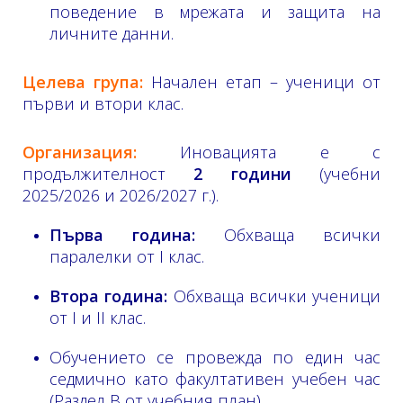
поведение в мрежата и защита на
личните данни.
Целева група:
Начален етап – ученици от
първи и втори клас.
Организация:
Иновацията е с
продължителност
2 години
(учебни
2025/2026 и 2026/2027 г.).
Първа година:
Обхваща всички
паралелки от I клас.
Втора година:
Обхваща всички ученици
от I и II клас.
Обучението се провежда по един час
седмично като факултативен учебен час
(Раздел В от учебния план).