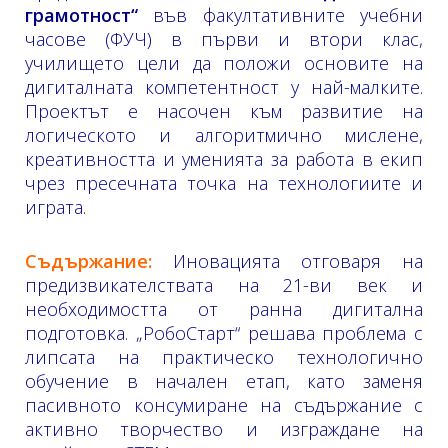
грамотност“
във факултативните учебни
часове (ФУЧ) в първи и втори клас,
училището цели да положи основите на
дигиталната компетентност у най-малките.
Проектът е насочен към развитие на
логическото и алгоритмично мислене,
креативността и уменията за работа в екип
чрез пресечната точка на технологиите и
играта.
Съдържание:
Иновацията отговаря на
предизвикателствата на 21-ви век и
необходимостта от ранна дигитална
подготовка. „РобоСтарт“ решава проблема с
липсата на практическо технологично
обучение в начален етап, като заменя
пасивното консумиране на съдържание с
активно творчество и изграждане на