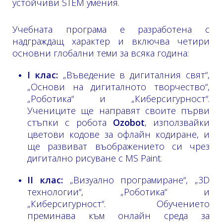
устойчиви STEM умения.
Учебната програма е разработена с
надграждащ характер и включва четири
основни глобални теми за всяка година:
I клас:
„Въведение в дигиталния свят“,
„Основи на дигиталното творчество“,
„Роботика“ и „Киберсигурност“.
Учениците ще направят своите първи
стъпки с робота
Ozobot
, използвайки
цветови кодове за офлайн кодиране, и
ще развиват въображението си чрез
дигитално рисуване с MS Paint.
II клас:
„Визуално програмиране“, „3D
технологии“, „Роботика“ и
„Киберсигурност“. Обучението
преминава към онлайн среда за