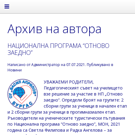
Архив на автора
НАЦИОНАЛНА ПРОГРАМА “ОТНОВО
ЗАЕДНО”
Написано от
Администратор
на
07.07.2021
. Публикувано в
Новини
УВАЖАЕМИ РОДИТЕЛИ,
Педагогическият съвет на училището
взе решение за участие в НП „Отново
заедно“. Определи броят на групите: 2
сборни групи за ученици в начален етап
и 2 сборни групи за ученици в прогимназиален етап.
Ръководители на ученическите туристически пътувания
по Национална програма “Отново заедно”, МОН, 2021
година са Светла Филипова и Радка Ангелова – за