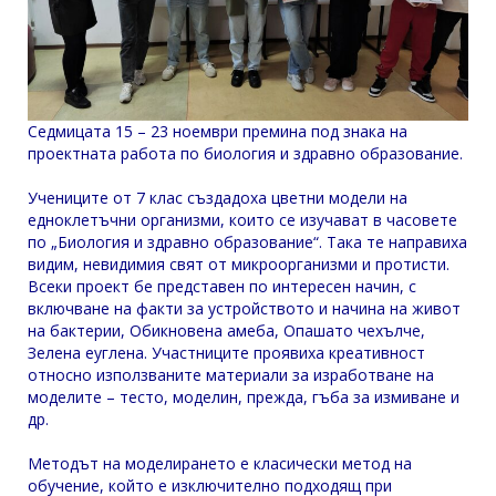
Седмицата 15 – 23 ноември премина под знака на
проектната работа по биология и здравно образование.
Учениците от 7 клас създадоха цветни модели на
едноклетъчни организми, които се изучават в часовете
по „Биология и здравно образование“. Така те направиха
видим, невидимия свят от микроорганизми и протисти.
Всеки проект бе представен по интересен начин, с
включване на факти за устройството и начина на живот
на бактерии, Обикновена амеба, Опашато чехълче,
Зелена еуглена. Участниците проявиха креативност
относно използваните материали за изработване на
моделите – тесто, моделин, прежда, гъба за измиване и
др.
Методът на моделирането е класически метод на
обучение, който е изключително подходящ при