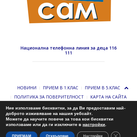
Национална телефонна линия за деца 116
111
НОВИНИ
ПРИЕМ В 1.КЛАС
ПРИЕМ В 5.КЛАС
ПОЛИТИКА ЗА ПОВЕРИТЕЛНОСТ
КАРТА НА САЙТА
Ние използваме бисквитки, за да Ви предоставим най-
доброто изживяване на нашия уебсайт.
Можете да научите повече за това кои бисквитки
използваме или да ги изключите в
настройки
.
Close GDP
С подкрепата на
Николай Комнев
. 2013-2026
ПРИЕМАМ
Отхвърляне
Настройки