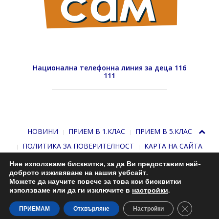
Национална телефонна линия за деца 116
111
НОВИНИ
ПРИЕМ В 1.КЛАС
ПРИЕМ В 5.КЛАС
ПОЛИТИКА ЗА ПОВЕРИТЕЛНОСТ
КАРТА НА САЙТА
Ние използваме бисквитки, за да Ви предоставим най-
доброто изживяване на нашия уебсайт.
Можете да научите повече за това кои бисквитки
използваме или да ги изключите в
настройки
.
Close GDP
С подкрепата на
Николай Комнев
. 2013-2026
ПРИЕМАМ
Отхвърляне
Настройки