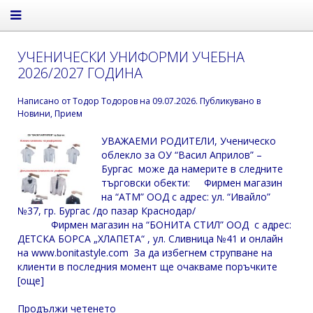
УЧЕНИЧЕСКИ УНИФОРМИ УЧЕБНА
2026/2027 ГОДИНА
Написано от
Тодор Тодоров
на
09.07.2026
. Публикувано в
Новини
,
Прием
УВАЖАЕМИ РОДИТЕЛИ, Ученическо
облекло за ОУ “Васил Априлов” –
Бургас може да намерите в следните
търговски обекти: Фирмен магазин
на “АТМ” ООД с адрес: ул. “Ивайло”
№37, гр. Бургас /до пазар Краснодар/
Фирмен магазин на “БОНИТА СТИЛ” ООД с адрес:
ДЕТСКА БОРСА „ХЛАПЕТА“ , ул. Сливница №41 и онлайн
на www.bonitastyle.com За да избегнем струпване на
клиенти в последния момент ще очакваме поръчките
[още]
Продължи четенето