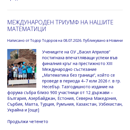
МЕЖДУНАРОДЕН ТРИУМФ НА НАШИТЕ
МАТЕМАТИЦИ
Написано от
Тодор Тодоров
на
08.07.2026
. Публикувано в
Новини
Учениците на ОУ „Васил Априлов“
постигнаха впечатляващи успехи във
финалния кръг на престижното XIII
Международно състезание
„Математика без граници“, който се
проведе в периода 4–7 юли 2026 г. в гр.
Несебър. Тазгодишното издание на
форума събра близо 900 участници от 12 държави –
България, Азербайджан, Естония, Северна Македония,
Сърбия, Малта, Турция, Румъния, Казахстан, Узбекистан,
Украйна и [още]
Продължи четенето