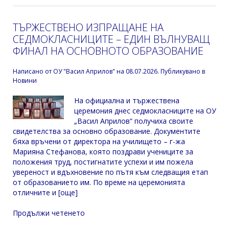
ТЪРЖЕСТВЕНО ИЗПРАЩАНЕ НА
СЕДМОКЛАСНИЦИТЕ – ЕДИН ВЪЛНУВАЩ
ФИНАЛ НА ОСНОВНОТО ОБРАЗОВАНИЕ
Написано от
ОУ "Васил Априлов"
на
08.07.2026
. Публикувано в
Новини
На официална и тържествена
церемония днес седмокласниците на ОУ
„Васил Априлов“ получиха своите
свидетелства за основно образование. Документите
бяха връчени от директора на училището – г-жа
Марияна Стефанова, която поздрави учениците за
положения труд, постигнатите успехи и им пожела
увереност и вдъхновение по пътя към следващия етап
от образованието им. По време на церемонията
отличните и [още]
Продължи четенето