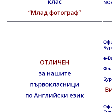
клас
NO
“Млад фотограф”
Оф
Бур
e-B
ОТЛИЧЕН
Фл
за нашите
Бур
първокласници
В
по Английски език
Оф
Бур