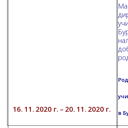
Ма
ди
уч
Бур
на
до
ро
Род
учи
16. 11. 2020 г. – 20. 11. 2020 г.
в Б