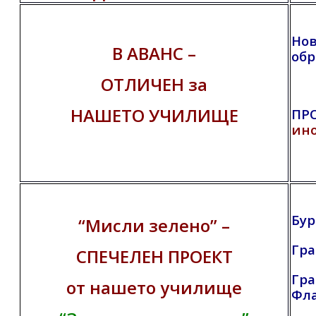
Нов
В АВАНС –
обр
ОТЛИЧЕН за
НАШЕТО УЧИЛИЩЕ
ПРО
ин
Бур
“Мисли зелено” –
Гр
СПЕЧЕЛЕН ПРОЕКТ
Гра
от нашето училище
Фл