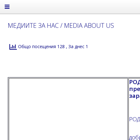
МЕДИИТЕ ЗА НАС / MEDIA ABOUT US
Общо посещения 128
, За днес 1
РО
пре
зар
РОД
доб