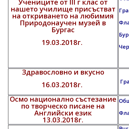
Учениците от III г клас от
нашето училище присъстват
Гра
на откриването на любимия
Природонаучен музей в
Фл
Бургас
Бур
19.03.2018г.
Чер
Здравословно и вкусно
Гр
16.03.2018г.
Осмо национално състезание
Общ
по творческо писане на
Английски език
Фл
13.03.2018г.
Bur