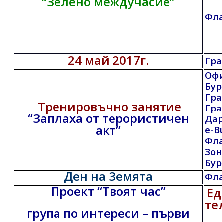
“Зелено междучасие”
Фл
24 май 2017г.
Гра
Оф
Бур
Гра
Тренировъчно занятие
Гра
“Заплаха от терористичен
Да
акт”
e-B
Фл
Зон
Бур
Ден на Земята
Фл
Проект “Твоят час”
Ед
те
група по интереси – първи