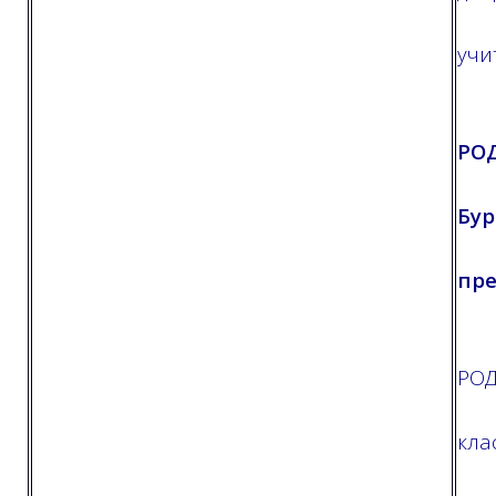
учи
РО
Бур
пр
РОД
кла