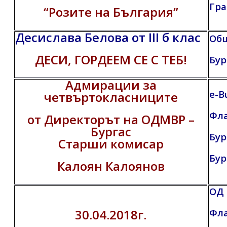
Гра
“Розите на България”
Десислава Белова от III б клас
Общ
ДЕСИ, ГОРДЕЕМ СЕ С ТЕБ!
Бур
Адмирации за
e-B
четвъртокласниците
Фл
от Директорът на ОДМВР –
Бургас
Бур
Старши комисар
Бур
Калоян Калоянов
ОД 
30.04.2018г.
Фл