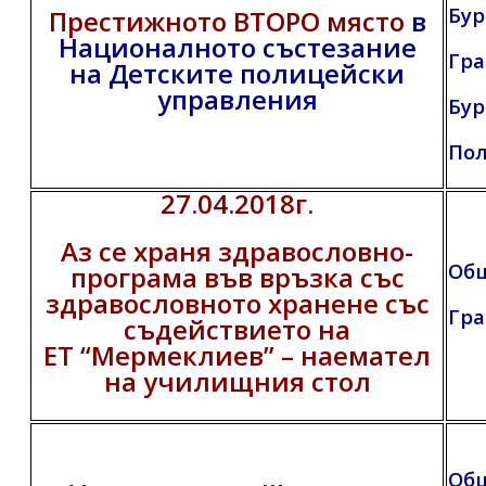
Бур
Престижното ВТОРО място
в
Националното състезание
Гра
на
Детските полицейски
управления
Бур
По
27.04.2018г.
Аз се храня здравословно-
Общ
програма във връзка със
здравословното хранене със
Гра
съдействието на
ЕТ “Мермеклиев” – наемател
на училищния стол
Общ