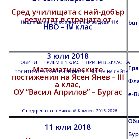
Сред училищата с най-добър
резултат в страната от
bur
Национална телефонна линия за деца 116
НВО – IV клас
111
3 юли 2018
НОВИНИ
ПРИЕМ В 1.КЛАС
ПРИЕМ В 5.КЛАС
Гра
Математическите
ПОЛИТИКА ЗА ПОВЕРИТЕЛНОСТ
КАРТА НА САЙТА
постижения на Ясен Янев – III
Фл
а клас,
ОУ “Васил Априлов” – Бургас
e-B
С подкрепата на
Николай Комнев
. 2013-2026
Общ
11 юли 2018
Бур