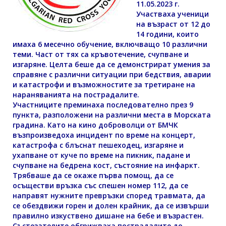
11.05.2023 г.
Участваха ученици
на възраст от 12 до
14 години, които
имаха 6 месечно обучение, включващо 10 различни
теми. Част от тях са кръвотечение, счупване и
изгаряне. Целта беше да се демонстрират умения за
справяне с различни ситуации при бедствия, аварии
и катастрофи и възможностите за третиране на
нараняванията на пострадалите.
Участниците преминаха последователно през 9
пункта, разположени на различни места в Морската
градина. Като на кино доброволци от БМЧК
възпроизведоха инцидент по време на концерт,
катастрофа с блъснат пешеходец, изгаряне и
ухапване от куче по време на пикник, падане и
счупване на бедрена кост, състояние на инфаркт.
Трябваше да се окаже първа помощ, да се
осъществи връзка със спешен номер 112, да се
направят нужните превръзки според травмата, да
се обездвижи горен и долен крайник, да се извърши
правилно изкуствено дишане на бебе и възрастен.
Състезателите обгрижваха пострадалите до