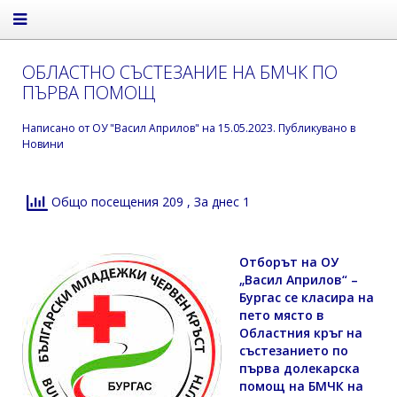
ОБЛАСТНО СЪСТЕЗАНИЕ НА БМЧК ПО
ПЪРВА ПОМОЩ
Написано от
ОУ "Васил Априлов"
на
15.05.2023
. Публикувано в
Новини
Общо посещения 209
, За днес 1
Отборът на ОУ
„Васил Априлов“ –
Бургас се класира на
пето място в
Областния кръг на
състезанието по
първа долекарска
помощ на БМЧК на