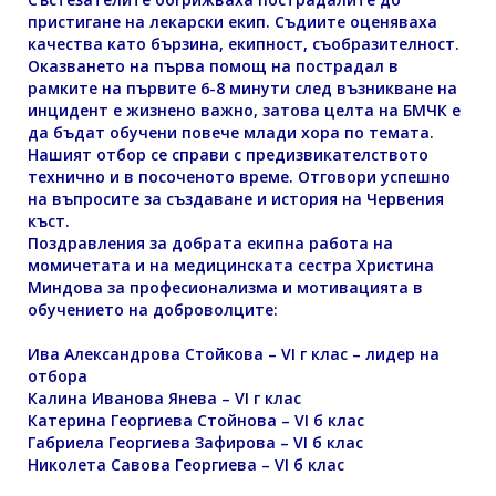
пристигане на лекарски екип. Съдиите оценяваха
качества като бързина, екипност, съобразителност.
Оказването на първа помощ на пострадал в
рамките на първите 6-8 минути след възникване на
инцидент е жизнено важно, затова целта на БМЧК е
да бъдат обучени повече млади хора по темата.
Нашият отбор се справи с предизвикателството
технично и в посоченото време. Отговори успешно
на въпросите за създаване и история на Червения
къст.
Поздравления за добрата екипна работа на
момичетата и на медицинската сестра Христина
Миндова за професионализма и мотивацията в
обучението на доброволците:
Ива
Александрова
Стойкова
– VI
г клас – лидер на
отбора
Калина Иванова Янева
– VI
г клас
Катерина Георгиева Стойнова
– VI
б клас
Габриела Георгиева Зафирова
– VI
б клас
Николета Савова Георгиева
– VI
б клас