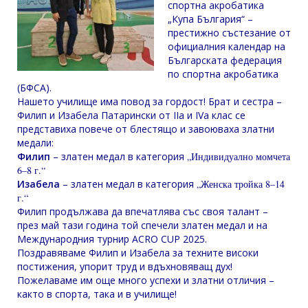
спортна акробатика
„Купа България“ –
престижно състезание от
официалния календар на
Българската федерация
по спортна акробатика
(БФСА).
Нашето училище има повод за гордост! Брат и сестра –
Филип и Изабела Патарински от IIа и IVа клас се
представиха повече от блестящо и завоюваха златни
медали:
Филип
– златен медал в категория
„Индивидуално момчета
6–8 г.“
Изабела
– златен медал в категория
„Женска тройка 8–14
г.“
Филип продължава да впечатлява със своя талант –
през май тази година той спечели златен медал и на
Международния турнир ACRO CUP 2025.
Поздравяваме Филип и Изабела за техните високи
постижения, упорит труд и вдъхновяващ дух!
Пожелаваме им още много успехи и златни отличия –
както в спорта, така и в училище!