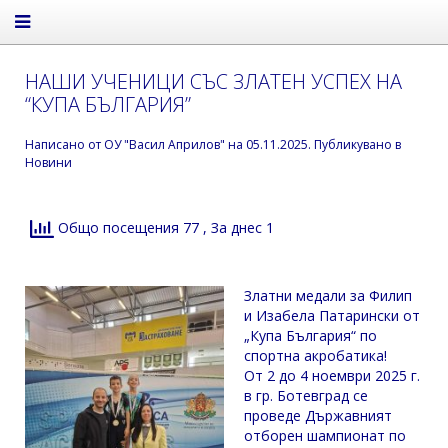
НАШИ УЧЕНИЦИ СЪС ЗЛАТЕН УСПЕХ НА
“КУПА БЪЛГАРИЯ”
Написано от
ОУ "Васил Априлов"
на
05.11.2025
. Публикувано в
Новини
Общо посещения 77
, За днес 1
Златни медали за Филип
и Изабела Патарински от
„Купа България“ по
спортна акробатика!
От 2 до 4 ноември 2025 г.
в гр. Ботевград се
проведе Държавният
отборен шампионат по