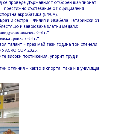
град се проведе Държавният отборен шампионат
“ – престижно състезание от официалния
спортна акробатика (БФСА).
Брат и сестра – Филип и Изабела Патарински от
т блестящо и завоюваха златни медали:
видуално момчета 6–8 г.“
енска тройка 8–14 г.“
оя талант – през май тази година той спечели
ир ACRO CUP 2025.
те високи постижения, упорит труд и
ни отличия – както в спорта, така и в училище!