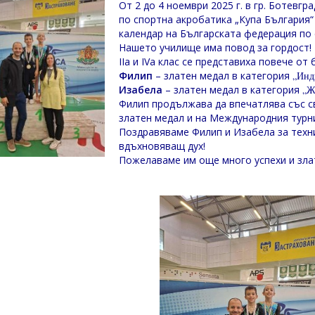
От 2 до 4 ноември 2025 г. в гр. Ботев
по спортна акробатика „Купа България
календар на Българската федерация по 
Нашето училище има повод за гордост! 
IIа и IVа клас се представиха повече о
Филип
– златен медал в категория
„Инди
Изабела
– златен медал в категория
„Ж
Филип продължава да впечатлява със св
златен медал и на Международния турн
Поздравяваме Филип и Изабела за техни
вдъхновяващ дух!
Пожелаваме им още много успехи и злат