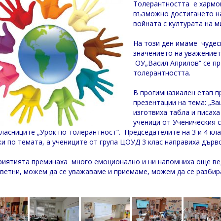
Толерантността е хармон
възможно достигането на
войната с културата на м
На този ден имаме чуде
значението на уважениет
ОУ„Васил Априлов“ се пр
толерантността.
В прогимназиален етап п
презентации на тема: „З
изготвиха табла и писах
ученици от Ученическия с
ласниците „Урок по толерантност“. Председателите на 3 и 4 кла
ки по темата, а учениците от група ЦОУД 3 клас направиха дърв
иятията преминаха много емоционално и ни напомниха още вед
ветни, можем да се уважаваме и приемаме, можем да се разбир