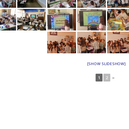
[SHOW SLIDESHOW]
1
2
►