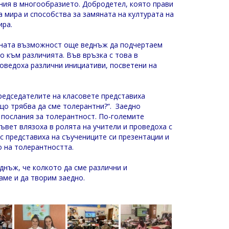
ия в многообразието. Добродетел, която прави
 мира и способства за замяната на културата на
ира.
сната възможност още веднъж да подчертаем
о към различията. Във връзка с това в
оведоха различни инициативи, посветени на
редседателите на класовете представиха
ащо трябва да сме толерантни?“. Заедно
а послания за толерантност. По-големите
ъвет влязоха в ролята на учители и проведоха с
с представиха на съучениците си презентации и
о на толерантността.
нъж, че колкото да сме различни и
аме и да творим заедно.