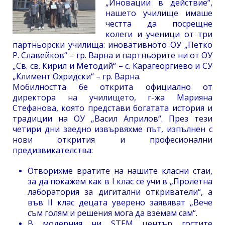
„Иновации в действие“,
нашето училище имаше
честта да посрещне
колеги и ученици от три
партньорски училища: иновативното ОУ „Петко
Р. Славейков“ – гр. Варна и партньорите ни от ОУ
„Св. св. Кирил и Методий“ – с. Карагеоргиево и СУ
„Климент Охридски“ – гр. Варна.
Мобилността бе открита официално от
директора на училището, г-жа Марияна
Стефанова, която представи богатата история и
традиции на ОУ „Васил Априлов“. През тези
четири дни заедно извървяхме път, изпълнен с
нови открития и професионални
предизвикателства:
Отворихме вратите на нашите класни стаи,
за да покажем как в I клас се учи в „Пролетна
лаборатория за дигитални откриватели“, а
във II клас децата уверено заявяват „Вече
съм голям и решения мога да вземам сам“.
В модерния ни STEM център гостите