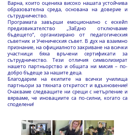
Варна, които оцениха високо нашата устойчива
образователна среда, основана на доверие и
сътрудничество.
Програмата завърши емоционално с ескейп
предизвикателство „ЗаЕдно отключваме
бъдещето“, организирано от педагогическия
съветник и Ученическия съвет. В дух на взаимно
признание, на официалното закриване на всички
участници бяха връчени сертификати за
сътрудничество. Тези отличия символизират
нашето партньорство и общата ни мисия – по-
добро бъдеще за нашите деца.
Благодарим на екипите на всички училища
партньори за тяхната откритост и вдъхновение!
Очакваме следващите ни срещи с нетърпение и
вярваме, че иновациите са по-силни, когато са
споделени!