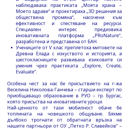
наблюдаваха практиката „Моята храна –
Моето здраве“ и проектираха „3D решения за
обществена промяна“, насочени към
ефективност и спестяване на ресурси.
Специален интерес предизвика
иновативната платформа „PRoNature“,
разработена и представена от БАН.
Учениците от V клас преплетоха митовете на
Древна Елада с изкуството и историята, а
шестокласниците развиваха езиковите си
умения чрез практиката „Explore, Create,
Evaluate“.
Особена чест за нас бе присъствието на г-жа
Веселина Николова-Ганчева – старши експерт по
приобщаващо образование в РУО – гр. Бургас,
която присъства на иновативните уроци.
Най-ценното от тази мобилност обаче бе
топлината на човешкото общуване. Бяхме
дълбоко трогнати от обратната връзка на
нашите партньори от ОУ „Петко Р. Славейков“ –