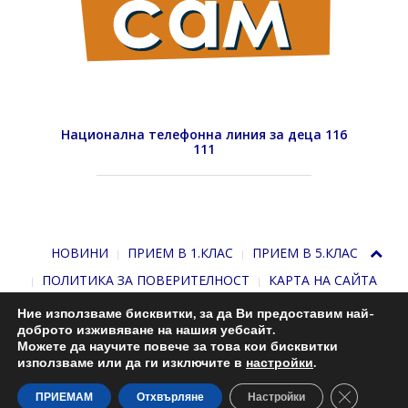
Национална телефонна линия за деца 116
111
НОВИНИ
ПРИЕМ В 1.КЛАС
ПРИЕМ В 5.КЛАС
ПОЛИТИКА ЗА ПОВЕРИТЕЛНОСТ
КАРТА НА САЙТА
Ние използваме бисквитки, за да Ви предоставим най-
доброто изживяване на нашия уебсайт.
Можете да научите повече за това кои бисквитки
използваме или да ги изключите в
настройки
.
Close GDP
С подкрепата на
Николай Комнев
. 2013-2026
ПРИЕМАМ
Отхвърляне
Настройки