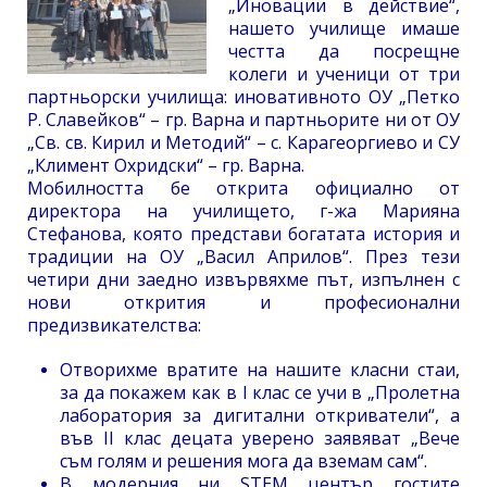
„Иновации в действие“,
нашето училище имаше
честта да посрещне
колеги и ученици от три
партньорски училища: иновативното ОУ „Петко
Р. Славейков“ – гр. Варна и партньорите ни от ОУ
„Св. св. Кирил и Методий“ – с. Карагеоргиево и СУ
„Климент Охридски“ – гр. Варна.
Мобилността бе открита официално от
директора на училището, г-жа Марияна
Стефанова, която представи богатата история и
традиции на ОУ „Васил Априлов“. През тези
четири дни заедно извървяхме път, изпълнен с
нови открития и професионални
предизвикателства:
Отворихме вратите на нашите класни стаи,
за да покажем как в I клас се учи в „Пролетна
лаборатория за дигитални откриватели“, а
във II клас децата уверено заявяват „Вече
съм голям и решения мога да вземам сам“.
В модерния ни STEM център гостите