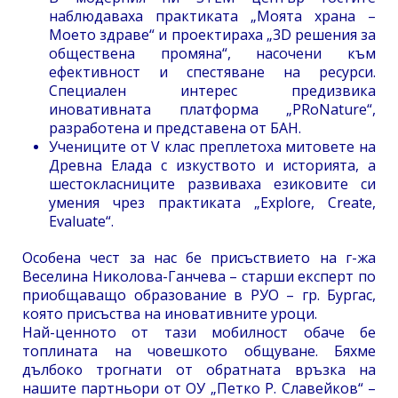
наблюдаваха практиката „Моята храна –
Моето здраве“ и проектираха „3D решения за
обществена промяна“, насочени към
ефективност и спестяване на ресурси.
Специален интерес предизвика
иновативната платформа „PRoNature“,
разработена и представена от БАН.
Учениците от V клас преплетоха митовете на
Древна Елада с изкуството и историята, а
шестокласниците развиваха езиковите си
умения чрез практиката „Explore, Create,
Evaluate“.
Особена чест за нас бе присъствието на г-жа
Веселина Николова-Ганчева – старши експерт по
приобщаващо образование в РУО – гр. Бургас,
която присъства на иновативните уроци.
Най-ценното от тази мобилност обаче бе
топлината на човешкото общуване. Бяхме
дълбоко трогнати от обратната връзка на
нашите партньори от ОУ „Петко Р. Славейков“ –