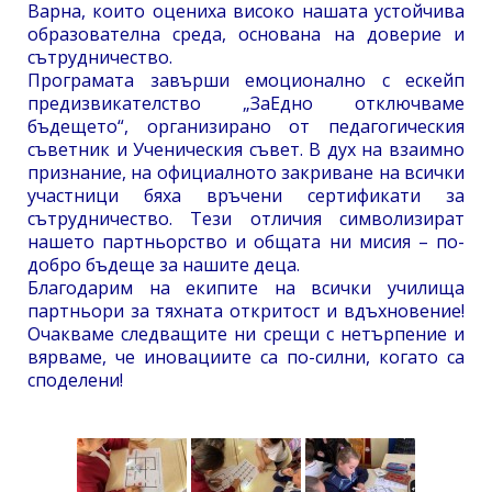
Варна, които оцениха високо нашата устойчива
образователна среда, основана на доверие и
сътрудничество.
Програмата завърши емоционално с ескейп
предизвикателство „ЗаЕдно отключваме
бъдещето“, организирано от педагогическия
съветник и Ученическия съвет. В дух на взаимно
признание, на официалното закриване на всички
участници бяха връчени сертификати за
сътрудничество. Тези отличия символизират
нашето партньорство и общата ни мисия – по-
добро бъдеще за нашите деца.
Благодарим на екипите на всички училища
партньори за тяхната откритост и вдъхновение!
Очакваме следващите ни срещи с нетърпение и
вярваме, че иновациите са по-силни, когато са
споделени!