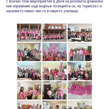
С всички тези мероприятия в Деня на розовата фланелка
ние изразихме още веднъж позицията си, че тормозът и
насилието нямат място в нашето училище.