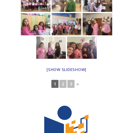
[SHOW SLIDESHOW]
1
2
3
►