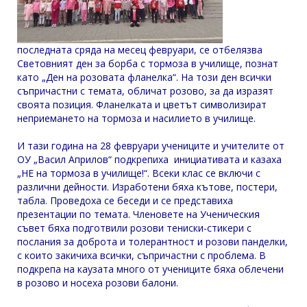
последната сряда на месец февруари, се отбелязва
Световният ден за борба с тормоза в училище, познат
като „Ден на розовата фланелка“. На този ден всички
съпричастни с темата, обличат розово, за да изразят
своята позиция. Фланелката и цветът символизират
неприемането на тормоза и насилието в училище.
И тази година на 28 февруари учениците и учителите от
ОУ „Васил Априлов“ подкрепиха инициативата и казаха
„НЕ на тормоза в училище!“. Всеки клас се включи с
различни дейности. Изработени бяха кътове, постери,
табла. Проведоха се беседи и се представиха
презентации по темата. Членовете на Ученическия
съвет бяха подготвили розови тениски-стикери с
послания за доброта и толерантност и розови панделки,
с които закичиха всички, съпричастни с проблема. В
подкрепа на каузата много от учениците бяха облечени
в розово и носеха розови балони.