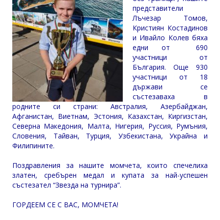
представители
Лъчезар Томов,
Кристиян Костадинов
и Ивайло Колев бяха
едни от 690
участници от
България. Още 930
участници от 18
държави се
състезаваха в
родните си страни: Австралия, Азербайджан,
Афганистан, Виетнам, Эстония, Казахстан, Киргизстан,
Северна Македония, Малта, Нигерия, Руссия, Румъния,
Словения, Тайван, Турция, Узбекистана, Украйна и
Филипините.
Поздравления за нашите момчета, които спечелиха
златен, сребърен медал и купата за най-успешен
състезател “Звезда на турнира”.
ГОРДЕЕМ СЕ С ВАС, МОМЧЕТА!