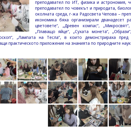
преподавател по ИТ, физика и астрономия, ч
преподавател по човекът и природата, биолог
околната среда, г-жа Радосвета Чепова – пре
икономика бяха организирали дванадесет ра
цветовете“, „Древен компас“, „Микросвят“
„Плаващо яйце“, „Сухата монета“, „Образи
оскоп“, „Лампата на Тесла“, в които демонстрираха пред 
ащи практическото приложение на знанията по природните наук