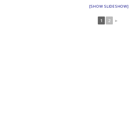
[SHOW SLIDESHOW]
1
2
►