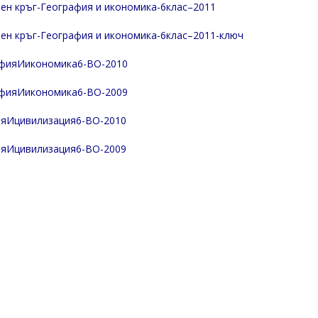
ен кръг-География и икономика-6клас–2011
ен кръг-География и икономика-6клас–2011-ключ
фияИикономика6-ВО-2010
фияИикономика6-ВО-2009
яИцивилизация6-ВО-2010
яИцивилизация6-ВО-2009