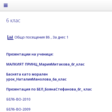
6 клас
Общо посещения 86
, За днес 1
Презентации на ученици:
МАЛКИЯТ ПРИНЦ_МарияМитакова_6г_клас
Баснята като морален
урок_НаталияМанолова_6а_клас
Презентация по БЕЛ_БоянаСтефановa_6г_ клас
БЕЛ6-ВО-2010
БЕЛ6-ВО-2009