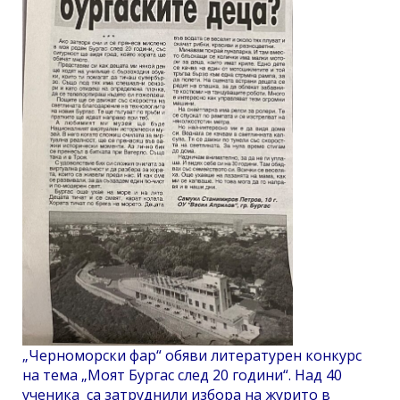
„Черноморски фар“ обяви литературен конкурс
на тема „Моят Бургас след 20 години“. Над 40
ученика са затруднили избора на журито в