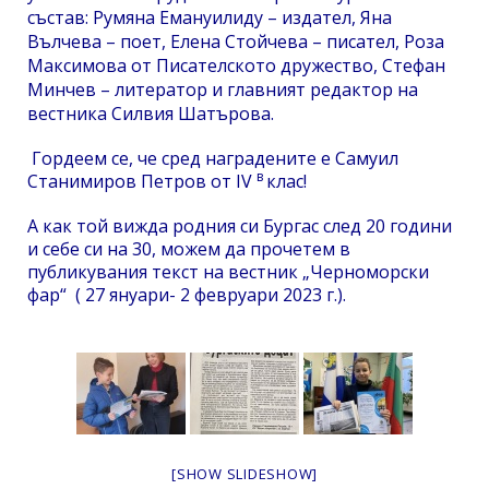
състав: Румяна Емануилиду – издател, Яна
Вълчева – поет, Елена Стойчева – писател, Роза
Максимова от Писателското дружество, Стефан
Минчев – литератор и главният редактор на
вестника Силвия Шатърова.
Гордеем се, че сред наградените е Самуил
в
Станимиров Петров от IV
клас!
А как той вижда родния си Бургас след 20 години
и себе си на 30, можем да прочетем в
публикувания текст на вестник „Черноморски
фар“ ( 27 януари- 2 февруари 2023 г.).
[SHOW SLIDESHOW]