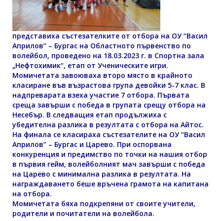
представиха състезателките от отбора на ОУ “Васил
Априлов” – Бургас на Областното първенство по
волейбол, проведено на 18.03.2023 г. в Спортна зала
„Нефтохимик“, етап от Ученическите игри.
Момичетата завоюваха второ място в крайното
класиране във възрастова група девойки 5-7 клас. В
надпреварата взеха участие 7 отбора. Първата
среща завърши с победа в групата срещу отбора на
Несебър. В следващия етап продължиха с
убедителна разлика в резултата с отбора на Айтос.
На финала се класираха състезателите на ОУ “Васил
Априлов” – Бургас и Царево. При оспорвана
конкуренция и предимство по точки на нашия отбор
в първия гейм, волейболният мач завърши с победа
на Царево с минимална разлика в резултата. На
награждаването беше връчена грамота на капитана
на отбора.
Момичетата бяха подкрепяни от своите учители,
родители и почитатели на волейбола.