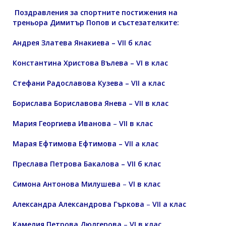
Поздравления за спортните постижения на
треньора Димитър Попов и състезателките:
Андрея Златева Янакиева – VII б клас
Константина Христова Вълева – VI в клас
Стефани Радославова Кузева – VII а клас
Борислава Бориславова Янева – VII в клас
Мария Георгиева Иванова
–
VII в клас
Марая Ефтимова Ефтимова – VII а клас
Преслава Петрова Бакалова – VII б клас
Симона Антонова Милушева
–
VI в клас
Александра Александрова Гъркова
–
VII а клас
Камелия Петрова Дюлгерова
–
VI в клас