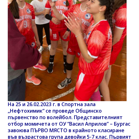
На 25 и 26.02.2023 г. в Спортна зала
„Нефтохимик“ се проведе Общинско
първенство по волейбол. Представителният
отбор момичета от ОУ “Васил Априлов” – Бургас
завоюва ПЪРВО МЯСТО в крайното класиране
във възрастова група девойки 5-7 клас. Първият