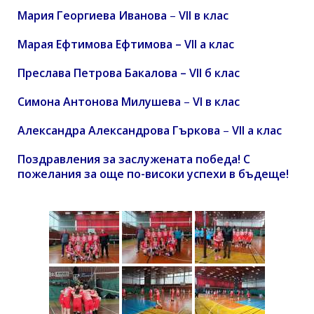
Мария Георгиева Иванова
–
VII в клас
Марая Ефтимова Ефтимова – VII а клас
Преслава Петрова Бакалова – VII б клас
Симона Антонова Милушева
–
VI в клас
Александра Александрова Гъркова
–
VII а клас
Поздравления за заслужената победа! С
пожелания за още по-високи успехи в бъдеще!