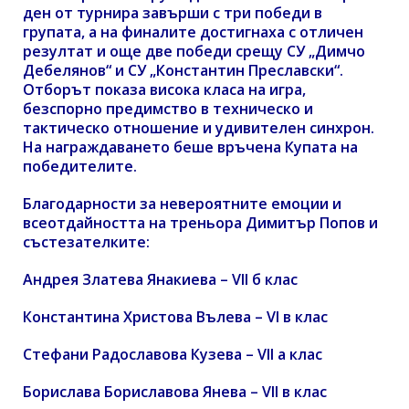
ден от турнира завърши с три победи в
групата, а на финалите достигнаха с отличен
резултат и още две победи срещу СУ „Димчо
Дебелянов“ и СУ „Константин Преславски“.
Отборът показа висока класа на игра,
безспорно предимство в техническо и
тактическо отношение и удивителен синхрон.
На награждаването беше връчена Купата на
победителите.
Благодарности за невероятните емоции и
всеотдайността на треньора Димитър Попов и
състезателките:
Андрея Златева Янакиева – VII б клас
Константина Христова Вълева – VI в клас
Стефани Радославова Кузева – VII а клас
Борислава Бориславова Янева – VII в клас