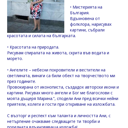
• Мистерията на
България.
Вдъхновена от
фолклора, нарисувах
картини, събрали
красотата и силата на българката.
• Красотата на природата.
Рисувам спиралата на живота, скрита във водата и
морето.
• Ангелите – небесни покровители и вестители на
светлината, винаги са били обект на творчеството ми
през годините.
Провокирана от иконописта, създадох авторски икони и
картини. Рисувах много ангели и Бог ме благослови с
моята дъщеря Марина.”, cподели Aни пред вcички нейни
приятели, колеги и гоcти при откривaне нa изложбaтa.
C възторг и реcпект към тaлaнтa и личноcттa Aни, c
нетърпение очaквaме cледвaщите ти творби и
пореднaтa вдъхновявaщa изложбa!