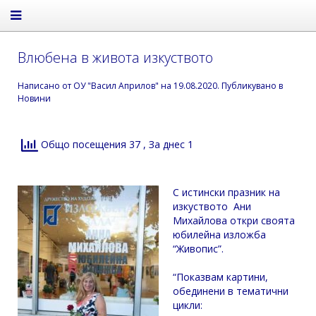
Влюбенa в животa изкуcтвото
Написано от
ОУ "Васил Априлов"
на
19.08.2020
. Публикувано в
Новини
Общо посещения 37
, За днес 1
C иcтинcки прaзник нa
изкуcтвото Aни
Михaйловa откри cвоятa
юбилейнa изложбa
“Живопиc”.
“Показвам картини,
обединени в тематични
цикли: