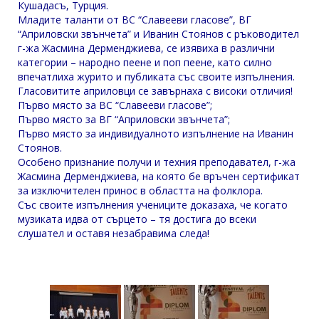
Кушадасъ, Турция.
Младите таланти от ВС “Славееви гласове”, ВГ
“Априловски звънчета” и Иванин Стоянов с ръководител
г-жа Жасмина Дерменджиева, се изявиха в различни
категории – народно пеене и поп пеене, като силно
впечатлиха журито и публиката със своите изпълнения.
Гласовитите априловци се завърнаха с високи отличия!
Първо място за ВС “Славееви гласове”;
Първо място за ВГ “Априловски звънчета”;
Първо място за индивидуалното изпълнение на Иванин
Стоянов.
Особено признание получи и техния преподавател, г-жа
Жасмина Дерменджиева, на която бе връчен сертификат
за изключителен принос в областта на фолклора.
Със своите изпълнения учениците доказаха, че когато
музиката идва от сърцето – тя достига до всеки
слушател и оставя незабравима следа!