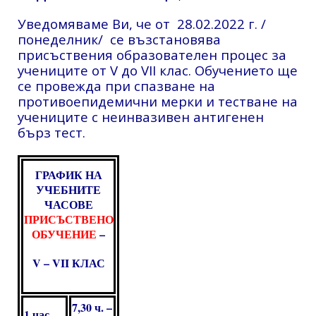
Уведомяваме Ви, че от 28.02.2022 г. /
понеделник/ се възстановява
присъствения образователен процес за
учениците от V до VII клас. Обучението ще
се провежда при спазване на
противоепидемични мерки и тестване на
учениците с неинвазивен антигенен
бърз тест.
ГРАФИК НА
УЧЕБНИТЕ
ЧАСОВЕ
ПРИСЪСТВЕНО
ОБУЧЕНИЕ
–
V – VII КЛАС
7,30 ч. –
1 час