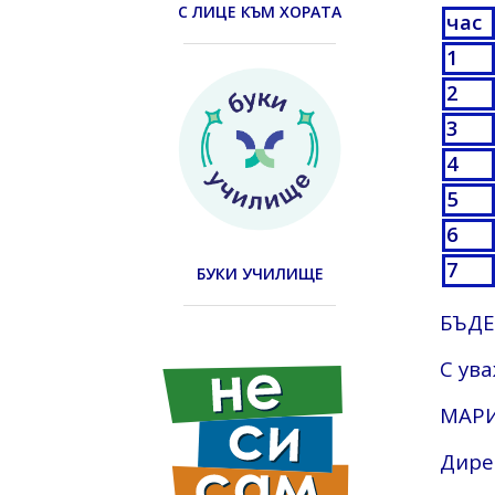
С ЛИЦЕ КЪМ ХОРАТА
час
1
2
3
4
5
6
7
БУКИ УЧИЛИЩЕ
БЪДЕ
С ув
МАРИ
Дире