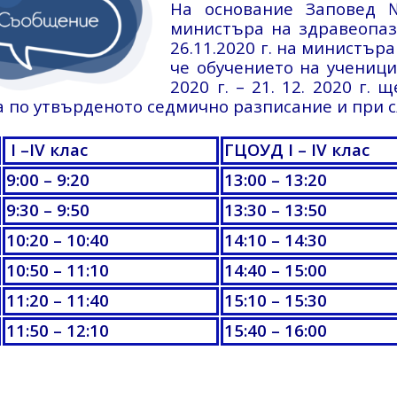
На основание Заповед №
министъра на здравеопаз
26.11.2020 г. на министър
че обучението на учениците
2020 г. – 21. 12. 2020 г.
а по утвърденото седмично разписание и при 
I –IV
клас
ГЦОУД
I – IV клас
9:
00 –
9:2
0
1
3:0
0 – 1
3:2
0
9:30
–
9:5
0
1
3:30
– 1
3:50
10:20
– 1
0:4
0
1
4:1
0 – 1
4:3
0
1
0:50
– 11
:10
14
:
40 – 15
:
00
11:2
0 – 1
1:40
15
:
10 – 15
:3
0
1
1:50
–
12:10
15
:4
0 – 1
6:00