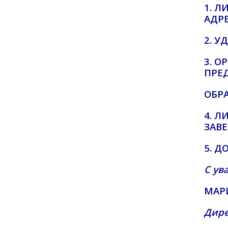
1. Л
АДРЕ
2. У
3. 
ПРЕ
ОБР
4. 
ЗАВЕ
5. 
С ув
МАР
Дир