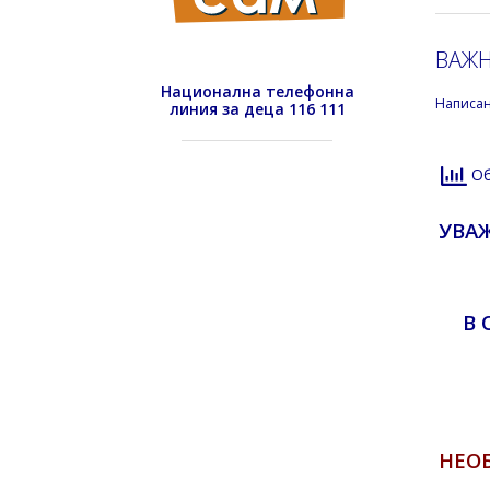
ВАЖ
Национална телефонна
Написа
линия за деца 116 111
Об
УВА
В 
НЕО