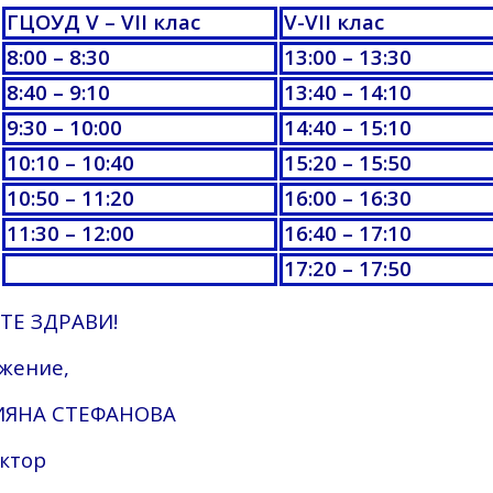
ГЦОУД
V – VII клас
V-VII
клас
8:
00 –
8:30
1
3:0
0 – 1
3:3
0
8:40
–
9:10
1
3:40
– 1
4:10
9:30
– 1
0:00
1
4:4
0 – 1
5:1
0
1
0:10
– 1
0:40
1
5:2
0 – 1
5:5
0
10:5
0 – 1
1:20
1
6:0
0 – 1
6:3
0
1
1:30
–
12:00
16:4
0 – 1
7:1
0
17:2
0 – 1
7:50
ТЕ ЗДРАВИ!
ажение,
ЯНА СТЕФАНОВА
ктор