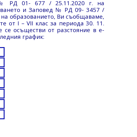
 РД 01- 677 / 25.11.2020 г. на
ването и Заповед № РД 09- 3457 /
а на образованието, Ви съобщаваме,
 от I – VII клас за периода 30. 11.
 ще се осъществи от разстояние в е-
следния график: