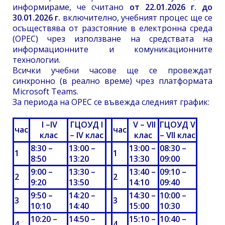
информираме, че считано
от 22.01.2026 г. до
30.01.2026 г.
включително, учебният процес ще се
осъществява от разстояние в електронна среда
(ОРЕС) чрез използване на средствата на
информационните и комуникационните
технологии.
Всички учебни часове ще се провеждат
синхронно (в реално време) чрез платформата
Microsoft Teams.
За периода на ОРЕС се въвежда следният график:
I –IV
ГЦОУД
I
V – VII
ГЦОУД
V
час
час
клас
– IV клас
клас
– VII клас
8:
30 –
1
3:0
0 –
13:
00 –
08:3
0 –
1
1
8:5
0
1
3:2
0
13:3
0
09
:0
0
9:00
–
1
3:30
–
13:40
–
09:10
–
2
2
9:2
0
1
3:50
14:1
0
09
:40
9:50
–
1
4:2
0 –
14:30
–
10:
00 –
3
3
1
0:1
0
1
4:4
0
15
:0
0
1
0:3
0
1
0:20
–
14
:
50 –
1
5:10
–
10
:
40 –
4
4