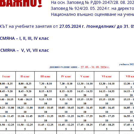
На осн. Заповед № РД09-2047/28. 08. 20
Заповед № 924/20. 05. 2024 г. на дирек
Национално външно оценяване на учениц
ЪТ на учебните занятия от
27.05.2024 г. /понеделник/ до 31. 05
МЯНА – I, II, III, IV клас
СМЯНА – V, VI, VII клас