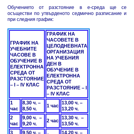
Обучението от разстояние в е-среда ще се
осъществи по утвърденото седмично разписание и
при следния график:
ГРАФИК НА
ЧАСОВЕТЕ В
ГРАФИК НА
ЦЕЛОДНЕВНАТА
УЧЕБНИТЕ
ОРГАНИЗАЦИЯ
ЧАСОВЕ В
НА УЧЕБНИЯ
ОБУЧЕНИЕ В
ДЕН В
ЕЛЕКТРОННА
ОБУЧЕНИЕ В
СРЕДА ОТ
ЕЛЕКТРОННА
РАЗСТОЯНИЕ
СРЕДА ОТ
– I – IV КЛАС
РАЗСТОЯНИЕ – I
– IV КЛАС
1
8,30 ч. –
13,00 ч. –
1 час
час
8,50 ч.
13,20 ч.
2
9,00 ч. –
13,30 ч. –
2 час
час
9,20 ч.
13,50 ч.
3
9,50 ч. –
14,20 ч. –