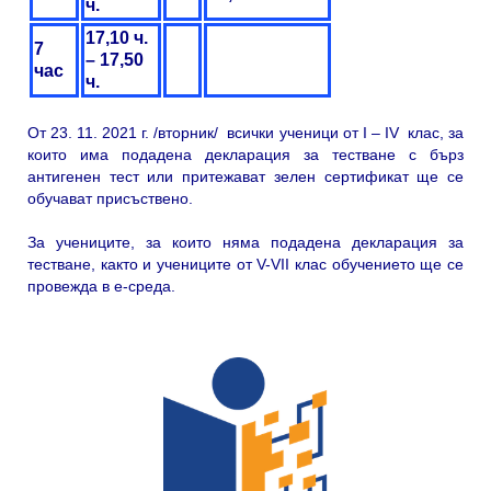
ч.
1
7
,10 ч.
7
– 1
7
,50
час
ч.
От 23. 11. 2021 г. /вторник/ всички ученици от I – IV клас, за
които има подадена декларация за тестване с бърз
антигенен тест или притежават зелен сертификат ще се
обучават присъствено.
За учениците, за които няма подадена декларация за
тестване, както и учениците от V-VII клас обучението ще се
провежда в е-среда.