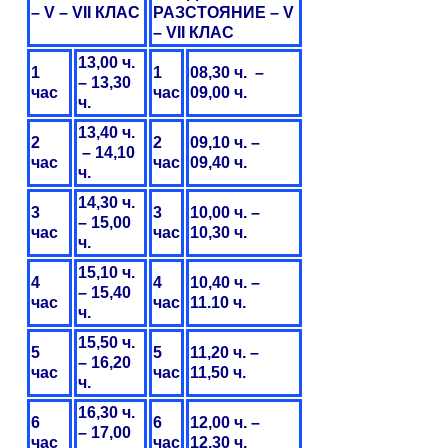
– V –
VII
КЛАС
РАЗСТОЯНИЕ –
V
– V
II
КЛАС
13,
0
0 ч.
1
1
08
,30 ч. –
– 13,30
час
час
09,00 ч.
ч.
1
3
,40 ч.
2
2
09,10 ч. –
– 14,
10
час
час
09,40 ч.
ч.
1
4
,30 ч.
3
3
1
0
,00 ч. –
– 15,00
час
час
10,30 ч.
ч.
1
5
,1
0
ч.
4
4
10,40 ч. –
– 15,40
час
час
11.10
ч.
ч.
1
5,5
0
ч.
5
5
11,20 ч. –
– 1
6
,20
час
час
1
1
,
50
ч.
ч.
16,30 ч.
6
6
1
2
,00 ч. –
– 17,00
час
час
1
2
,30 ч.