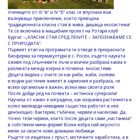
Учениците от III “в” и IV “б” клас се впуснаха във
вълнуващо приключение, което превърна
традиционната класна стая в жива, дишаща екосистема!
Те се включиха в мащабния проект на Ротари клуб
Бургас –„КЛАСНА СТАЯ СРЕД ЛЕХИТЕ – ЗАПОЗНАВАМЕ СЕ
С ПРИРОДАТА“.
Първият етап на програмата ги отведе в прекрасната
биоферма за пермакултури в с. Росен, където науката
оживя под слънчевите лъчи и всички разбраха каква е
разликата между езерна и почвена екосистеми.
Децата видяха с очите си как риби, жаби, охлюви
и водни растения живеят в хармония и разбраха, че
всеки организъм е важен, всеки има своята роля.
После дойде ред на почвата – истинска суперсила!
Научиха от какво е изградена, как изхранва растенията и
колко милиарди невидими същества работят в нея
денонощно: бактерии, гъбички, червеи и насекоми. Да,
точно тези червеи, които после децата сами „настаниха“
в собствени мини-ферми! Всеки избра най-вкусното
меню за своите нови домашни любимци.
Ръцете се изцапаха с пръст, мотичките заработиха, а в