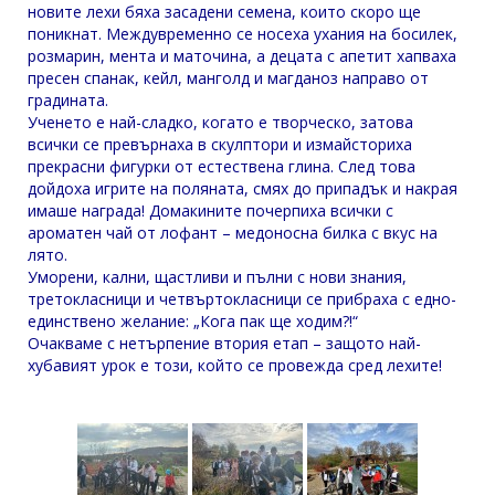
новите лехи бяха засадени семена, които скоро ще
поникнат. Междувременно се носеха ухания на босилек,
розмарин, мента и маточина, а децата с апетит хапваха
пресен спанак, кейл, манголд и магданоз направо от
градината.
Ученето е най-сладко, когато е творческо, затова
всички се превърнаха в скулптори и измайсториха
прекрасни фигурки от естествена глина. След това
дойдоха игрите на поляната, смях до припадък и накрая
имаше награда! Домакините почерпиха всички с
ароматен чай от лофант – медоносна билка с вкус на
лято.
Уморени, кални, щастливи и пълни с нови знания,
третокласници и четвъртокласници се прибраха с едно-
единствено желание: „Кога пак ще ходим?!“
Очакваме с нетърпение втория етап – защото най-
хубавият урок е този, който се провежда сред лехите!