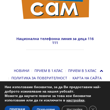
Национална телефонна линия за деца 116
111
НОВИНИ
ПРИЕМ В 1.КЛАС
ПРИЕМ В 5.КЛАС
ПОЛИТИКА ЗА ПОВЕРИТЕЛНОСТ
КАРТА НА САЙТА
Ние използваме бисквитки, за да Ви предоставим най-
доброто изживяване на нашия уебсайт.
Можете да научите повече за това кои бисквитки
използваме или да ги изключите в
настройки
.
Close GDP
С подкрепата на
Николай Комнев
. 2013-2026
ПРИЕМАМ
Отхвърляне
Настройки