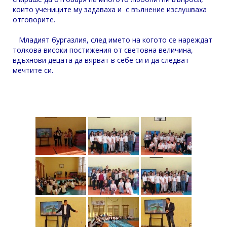
които учениците му задаваха и с вълнение изслушваха
отговорите.
Младият бургазлия, след името на когото се нареждат
толкова високи постижения от световна величина,
вдъхнови децата да вярват в себе си и да следват
мечтите си.