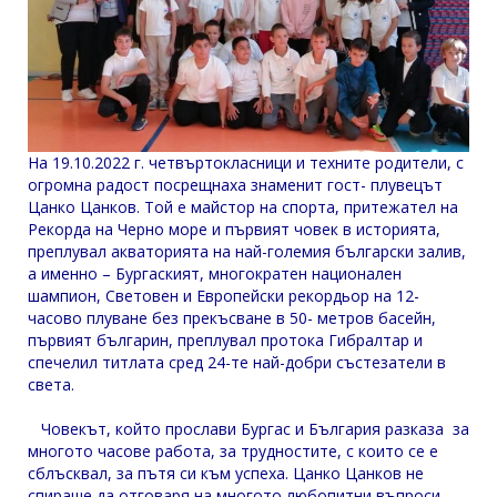
На 19.10.2022 г. четвъртокласници и техните родители, с
огромна радост посрещнаха знаменит гост- плувецът
Цанко Цанков. Той е майстор на спорта, притежател на
Рекорда на Черно море и първият човек в историята,
преплувал акваторията на най-големия български залив,
а именно – Бургаският, многократен национален
шампион, Световен и Европейски рекордьор на 12-
часово плуване без прекъсване в 50- метров басейн,
първият българин, преплувал протока Гибралтар и
спечелил титлата сред 24-те най-добри състезатели в
света.
Човекът, който прослави Бургас и България разказа за
многото часове работа, за трудностите, с които се е
сблъсквал, за пътя си към успеха. Цанко Цанков не
спираше да отговаря на многото любопитни въпроси,