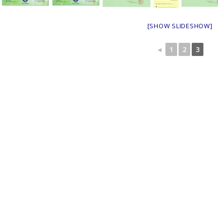
[SHOW SLIDESHOW]
◄
1
2
3