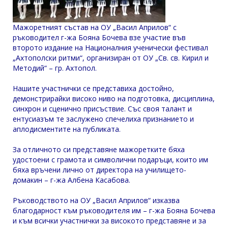
Мажоретният състав на ОУ „Васил Априлов“ с
ръководител г-жа Бояна Бочева взе участие във
второто издание на Националния ученически фестивал
„Ахтополски ритми“, организиран от ОУ „Св. св. Кирил и
Методий“ – гр. Ахтопол.
Нашите участнички се представиха достойно,
демонстрирайки високо ниво на подготовка, дисциплина,
синхрон и сценично присъствие. Със своя талант и
ентусиазъм те заслужено спечелиха признанието и
аплодисментите на публиката.
За отличното си представяне мажоретките бяха
удостоени с грамота и символични подаръци, които им
бяха връчени лично от директора на училището-
домакин – г-жа Албена Касабова.
Ръководството на ОУ „Васил Априлов“ изказва
благодарност към ръководителя им – г-жа Бояна Бочева
и към всички участнички за високото представяне и за