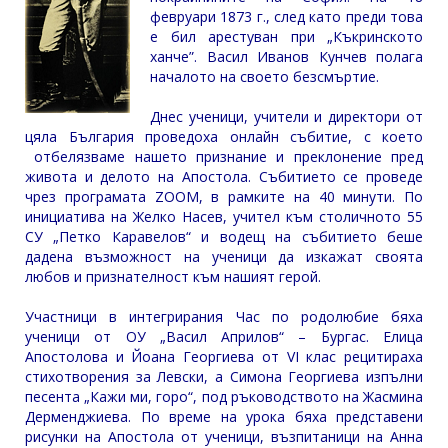
февруари 1873 г., след като преди това
е бил арестуван при „Къкринското
ханче”. Васил Иванов Кунчев полага
началото на своето безсмъртие.
Днес ученици, учители и директори от
цяла България проведоха онлайн събитие, с което
отбелязваме нашето признание и преклонение пред
живота и делото на Апостола. Събитието се проведе
чрез програмата ZOOM, в рамките на 40 минути. По
инициатива на Желко Насев, учител към столичното 55
СУ „Петко Каравелов“ и водещ на събитието беше
дадена възможност на ученици да изкажат своята
любов и признателност към нашият герой.
Участници в интегрирания Час по родолюбие бяха
ученици от ОУ „Васил Априлов“ – Бургас. Елица
Апостолова и Йоана Георгиева от VI клас рецитираха
стихотворения за Левски, а Симона Георгиева изпълни
песента „Кажи ми, горо“, под ръководството на Жасмина
Дерменджиева. По време на урока бяха представени
рисунки на Апостола от ученици, възпитаници на Анна