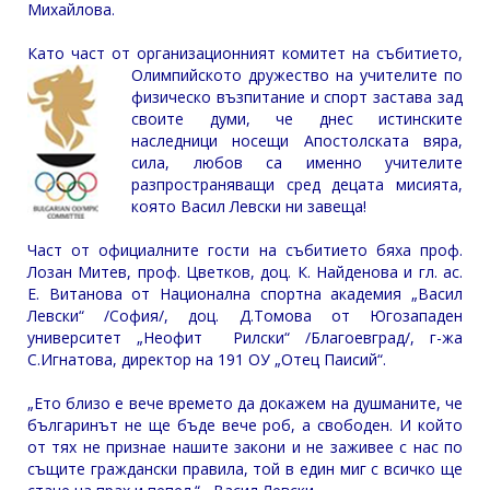
Михайлова.
Като част от организационният комитет на събитието,
Олимпийското дружество н
а учителите по
физическо възпитание и спорт застава зад
своите думи, че днес истинските
наследници носещи Апостолската вяра,
сила, любов са именно учителите
разпространяващи сред децата мисията,
която Васил Левски ни завеща!
Част от официалните гости на събитието бяха проф.
Лозан Митев, проф. Цветков, доц. К. Найденова и гл. ас.
Е. Витанова от Национална спортна академия „Васил
Левски“ /София/, доц. Д.Томова от Югозападен
университет „Неофит Рилски“ /Благоевград/, г-жа
С.Игнатова, директор на 191 ОУ „Отец Паисий“.
„Ето близо е вече времето да докажем на душманите, че
българинът не ще бъде вече роб, а свободен. И който
от тях не признае нашите закони и не заживее с нас по
същите граждански правила, той в един миг с всичко ще