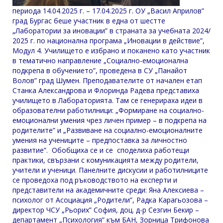
периода 14.04.2025 г. – 17.04.2025 г. ОУ „Васил Априлов”
град Бургас беше участник в една от шестте
„Лаборатории за иновации” в страната за учебната 2024/
2025 г. по национална програма „Иновации в действие”,
Модул 4. Училището е избрано и поканено като участник
в тематично направление „Социално-емоционална
подкрепа в обучението”, проведена в СУ „Панайот
Волов” град Шумен. Преподавателите от начален етап
Станка Александрова и Флоринда Радева представиха
училището в Лабораторията. Там се генерираха идеи в
образователни работилници: „Формиране на социално-
емоционални умения чрез личен пример – в подкрепа на
родителите” и „Развиване на социално-емоционалните
умения на учениците – предпоставка за личностно
развитие”. Обобщиха се и се споделиха работещи
практики, свързани с комуникацията между родители,
учители и ученици. Панелните дискусии и работилниците
се проведоха под ръководството на експерти и
представители на академичните среди: Яна Алексиева –
психолог от Асоциация „Родители”, Радка Карагьозова –
директор ЧСУ „Рьорих” София, доц. д-р Сезгин Бекир –
департамент „Психология” към БАН, Зорница Трифонова