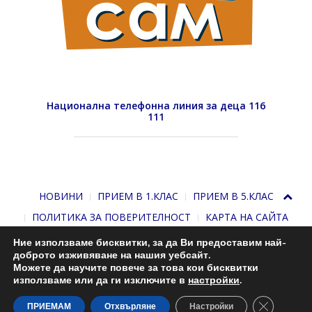
Национална телефонна линия за деца 116
111
НОВИНИ
ПРИЕМ В 1.КЛАС
ПРИЕМ В 5.КЛАС
ПОЛИТИКА ЗА ПОВЕРИТЕЛНОСТ
КАРТА НА САЙТА
Ние използваме бисквитки, за да Ви предоставим най-
доброто изживяване на нашия уебсайт.
Можете да научите повече за това кои бисквитки
използваме или да ги изключите в
настройки
.
Close GDP
С подкрепата на
Николай Комнев
. 2013-2026
ПРИЕМАМ
Отхвърляне
Настройки