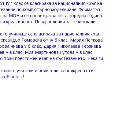
т IV г клас се класираха за националния кръг на
тезание по компютърно моделиране. Форматът
а на МОН и се провежда за пета поредна година.
я и креативност. Поздравления за тези млади
ето училище се класираха за националния кръг
лександър Томовска от IV б клас, Мария Петкова
ирова Янева V б клас, Дария Николаева Терзиева
ев V в клас Миа Мартинова Гутова V в клас.
о този престижен етап на състезанието. Нека ги
 техните учители и родители за подкрепата и
на общност!