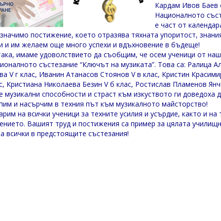
Кардам Ивов Баев о
Националното със
е част от календар
 значимо постижение, което отразява тяхната упоритост, знани
и и им желаем още много успехи и вдъхновение в бъдеще!
ака, имаме удоволствието да съобщим, че осем ученици от наш
ионалното състезание “Ключът на музиката”. Това са: Ралица А
ва V г клас, Иванин Атанасов Стоянов V в клас, Кристин Красим
ас, Кристиана Николаева Безин V б клас, Ростислав Пламенов Янч
е музикални способности и страст към изкуството ги доведоха д
пим и насърчим в техния път към музикалното майсторство!
арим на всички ученици за техните усилия и усърдие, както и на
ението. Вашият труд и постижения са пример за цялата училищ
на всички в предстоящите състезания!