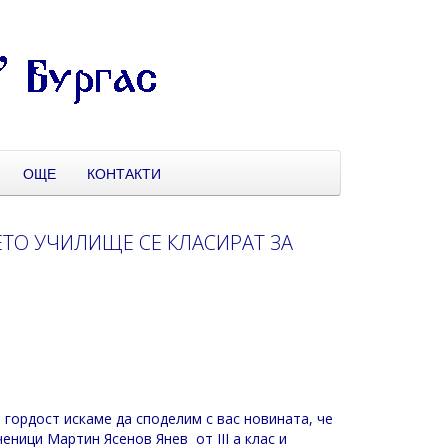
ОЩЕ
КОНТАКТИ
ТО УЧИЛИЩЕ СЕ КЛАСИРАТ ЗА
 гордост искаме да споделим с вас новината, че
еници Мартин Ясенов Янев от III а клас и