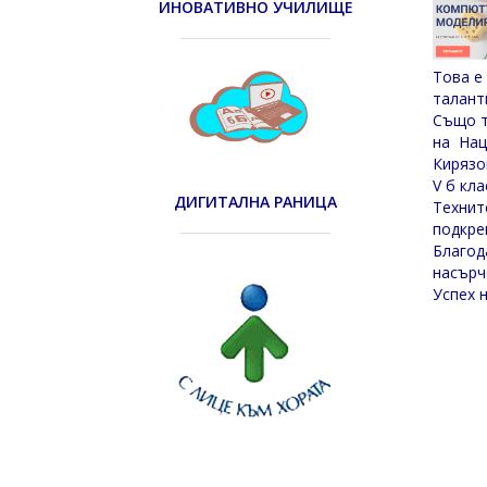
ИНОВАТИВНО УЧИЛИЩЕ
Това е
талант
Също т
на Нац
Кирязо
V б кл
ДИГИТАЛНА РАНИЦА
Технит
подкре
Благод
насърч
Успех 