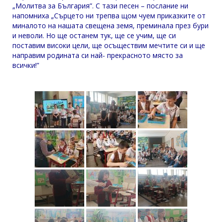
„Молитва за България”. С тази песен – послание ни
напомниха „Сърцето ни трепва щом чуем приказките от
миналото на нашата свещена земя, преминала през бури
и неволи. Но ще останем тук, ще се учим, ще си
поставим високи цели, ще осъществим мечтите си и ще
направим родината си най- прекрасното място за
всички!”