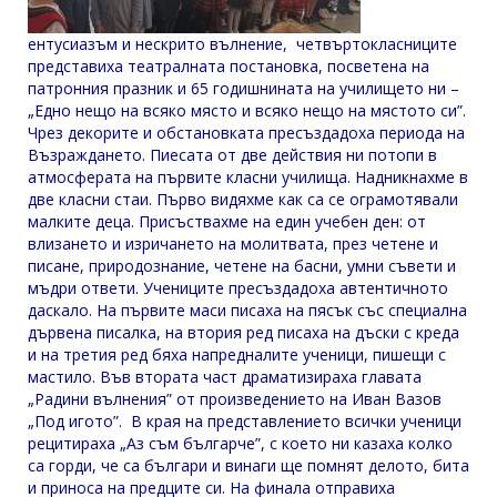
ентусиазъм и нескрито вълнение, четвъртокласниците
представиха театралната постановка, посветена на
патронния празник и 65 годишнината на училището ни –
„Едно нещо на всяко място и всяко нещо на мястото си”.
Чрез декорите и обстановката пресъздадоха периода на
Възраждането. Пиесата от две действия ни потопи в
атмосферата на първите класни училища. Надникнахме в
две класни стаи. Първо видяхме как са се ограмотявали
малките деца. Присъствахме на един учебен ден: от
влизането и изричането на молитвата, през четене и
писане, природознание, четене на басни, умни съвети и
мъдри ответи. Учениците пресъздадоха автентичното
даскало. На първите маси писаха на пясък със специална
дървена писалка, на втория ред писаха на дъски с креда
и на третия ред бяха напредналите ученици, пишещи с
мастило. Във втората част драматизираха главата
„Радини вълнения” от произведението на Иван Вазов
„Под игото”. В края на представлението всички ученици
рецитираха „Аз съм българче”, с което ни казаха колко
са горди, че са българи и винаги ще помнят делото, бита
и приноса на предците си. На финала отправиха