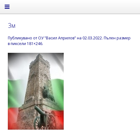
3м
Публикувано от
ОУ "Васил Априлов"
на
02.03.2022
. Пълен размер
в пиксели
181×246
.