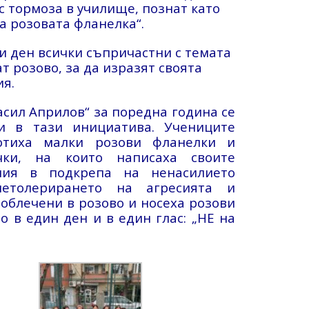
с тормоза в училище, познат като
а розовата фланелка“.
и ден всички съпричастни с темата
т розово, за да изразят своята
ия.
сил Априлов“ за поредна година се
и в тази инициатива. Учениците
отиха малки розови фланелки и
чки, на които написаха своите
ния в подкрепа на ненасилието
толерирането на агресията и
 облечени в розово и носеха розови
о в един ден и в един глас: „НЕ на