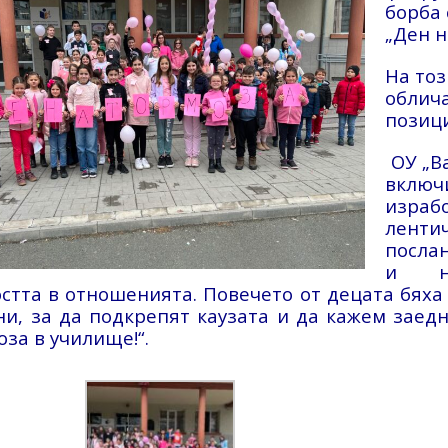
борба 
„Ден н
На тоз
облича
позиц
ОУ „Ва
включ
израб
ленти
посла
и не
остта в отношенията. Повечето от децата бяха
ни, за да подкрепят каузата и да кажем заедн
оза в училище!“.