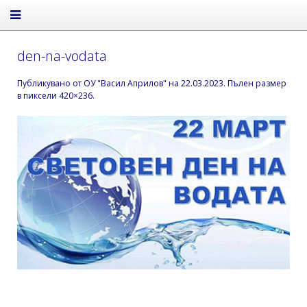
den-na-vodata
Публикувано от
ОУ "Васил Априлов"
на
22.03.2023
. Пълен размер
в пиксели
420×236
.