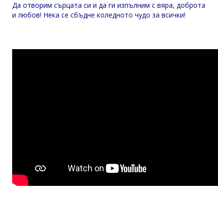
Да отворим сърцата си и да ги изпълним с вяра, доброта
и любов! Нека се сбъдне коледното чудо за всички!