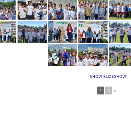
[SHOW SLIDESHOW]
1
2
►