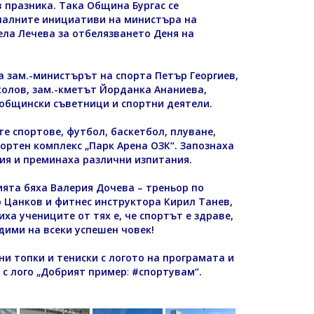
 празника. Така Община Бургас се
налните инициативи на министъра на
ела Лечева за отбелязването Деня на
а зам.-министърът на спорта Петър Георгиев,
олов, зам.-кметът Йорданка Ананиева,
общински съветници и спортни деятели.
е спортове, футбол, баскетбол, плуване,
ортен комплекс „Парк Арена ОЗК“. Запознаха
ия
и преминаха различни изпитания.
ията бяха Валерия Дочева – треньор по
 Цанков и фитнес инструктора Кирил Танев,
ха учениците от тях е, че спортът е здраве,
дими на всеки успешен човек!
ни топки и тениски с логото на програмата и
 с лого „Добрият пример
:
#спортувам
“.