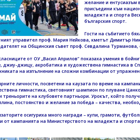
желание и ентусиазъм в
присъедини към нацио
младежта и спорта Вес
българския спорт.
Гости на събитието бях
ният управител проф. Мария Нейкова, кметът Димитър Ник
дателят на Общинския съвет проф. Севдалина Турманова, 
ласниците от ОУ „Васил Априлов“ показаха умения в бойнит
, джиу-джицу, акробатика и художествена гимнастика в Сп
ехниката на изпълнение на сложни комбинации от упражнен
рните личности, посветени на каузата по време на кампан
ствена гимнастика, световният шампион по плуване Цанко
и треньорите на клубовете партньори. Урокът, който получи
лина, постоянство и желание за победа – качества, необхо
заторите осигуриха много награди – купи, грамоти, футбол
и от кампанията на Министерството на младежта и спорта