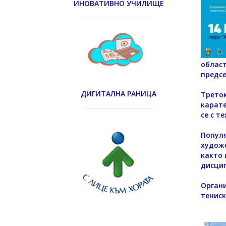
ИНОВАТИВНО УЧИЛИЩЕ
област
предсе
ДИГИТАЛНА РАНИЦА
Треток
карате
се с т
Популя
художе
както 
дисцип
Органи
тениск