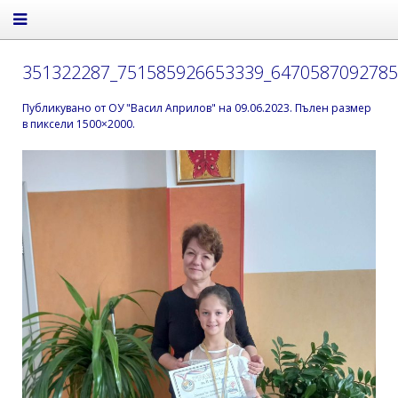
351322287_751585926653339_6470587092785
Публикувано от
ОУ "Васил Априлов"
на
09.06.2023
. Пълен размер
в пиксели
1500×2000
.