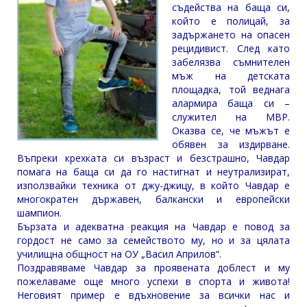
съдейства на баща си,
който е полицай, за
задържането на опасен
рецидивист. След като
забелязва съмнителен
мъж на детската
площадка, той веднага
алармира баща си –
служител на МВР.
Оказва се, че мъжът е
обявен за издирване.
Въпреки крехката си възраст и безстрашно, Чавдар
помага на баща си да го настигнат и неутрализират,
използвайки техника от джу-джицу, в който Чавдар е
многократен държавен, балкански и европейски
шампион.
Бързата и адекватна реакция на Чавдар е повод за
гордост не само за семейството му, но и за цялата
училищна общност на ОУ „Васил Априлов“.
Поздравяваме Чавдар за проявената доблест и му
пожелаваме още много успехи в спорта и живота!
Неговият пример е вдъхновение за всички нас и