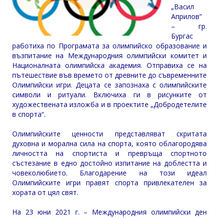
„Васил
Априлов”
– гр.
Бургас
работиха по Програмата за олимпийско образование и
възпитание на Международния олимпийски комитет и
Националната олимпийска академия. Отправиха се на
пътешествие във времето от древните до съвременните
Олимпийски игри. Децата се запознаха с олимпийските
символи и ритуали. Включиха ги в рисунките от
художествената изложба и в проектите „Добродетелите
в спорта“.
Олимпийските ценности представляват скритата
духовна и морална сила на спорта, която облагородява
личността на спортиста и превръща спортното
състезание в едно достойно изпитание на доблестта и
човеколюбието. Благодарение на този идеал
Олимпийските игри правят спорта привлекателен за
хората от цял свят.
На 23 юни 2021 г. – Международния олимпийски ден