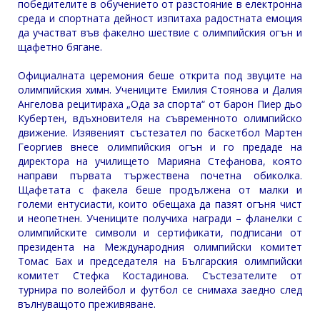
победителите в обучението от разстояние в електронна
среда и спортната дейност изпитаха радостната емоция
да участват във факелно шествие с олимпийския огън и
щафетно бягане.
Официалната церемония беше открита под звуците на
олимпийския химн. Учениците Емилия Стоянова и Далия
Ангелова рецитираха „Ода за спорта“ от барон Пиер дьо
Кубертен, вдъхновителя на съвременното олимпийско
движение. Изявеният състезател по баскетбол Мартен
Георгиев внесе олимпийския огън и го предаде на
директора на училището Марияна Стефанова, която
направи първата тържествена почетна обиколка.
Щафетата с факела беше продължена от малки и
големи ентусиасти, които обещаха да пазят огъня чист
и неопетнен. Учениците получиха награди – фланелки с
олимпийските символи и сертификати, подписани от
президента на Международния олимпийски комитет
Томас Бах и председателя на Българския олимпийски
комитет Стефка Костадинова. Състезателите от
турнира по волейбол и футбол се снимаха заедно след
вълнуващото преживяване.