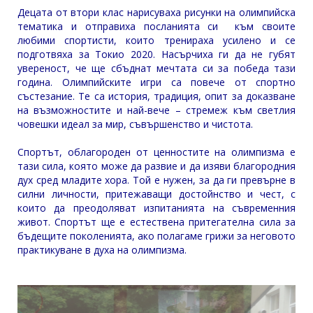
Децата от втори клас нарисуваха рисунки на олимпийска
тематика и отправиха посланията си към своите
любими спортисти, които тренираха усилено и се
подготвяха за Токио 2020. Насърчиха ги да не губят
увереност, че ще сбъднат мечтата си за победа тази
година. Олимпийските игри са повече от спортно
състезание. Те са история, традиция, опит за доказване
на възможностите и най-вече – стремеж към светлия
човешки идеал за мир, съвършенство и чистота.
Спортът, облагороден от ценностите на олимпизма е
тази сила, която може да развие и да изяви благородния
дух сред младите хора. Той е нужен, за да ги превърне в
силни личности, притежаващи достойнство и чест, с
които да преодоляват изпитанията на съвременния
живот. Спортът ще е естествена притегателна сила за
бъдещите поколенията, ако полагаме грижи за неговото
практикуване в духа на олимпизма.