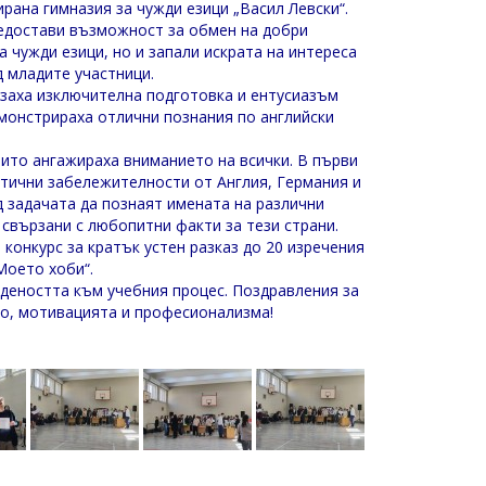
рана гимназия за чужди езици „Васил Левски“.
едостави възможност за обмен на добри
а чужди езици, но и запали искрата на интереса
д младите участници.
заха изключителна подготовка и ентусиазъм
емонстрираха отлични познания по английски
ито ангажираха вниманието на всички. В първи
тични забележителности от Англия, Германия и
д задачата да познаят имената на различни
, свързани с любопитни факти за тези страни.
конкурс за кратък устен разказ до 20 изречения
Моето хоби“.
деността към учебния процес. Поздравления за
то, мотивацията и професионализма!