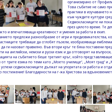
организирано от Профили
Това събитие не само пр
практики в изучаването н
към чуждите култури сре
Седмокласниците ни пока
през цялото време. Те д
както и впечатляваща креативност и умения за работа в екип.
анието предложи разнообразие от игри и предизвикателства, ко
частниците трябваше да сглобят пъзели, изобразяващи емблема
и да ги назоват правилно. Във втори кръг те бяха поставени пре
ти на английски, немски и руски език и да отговорят на въпроси
ацията на събитието беше третият кръг, който представляваше 
н от трите езика по теми като „Моето училище“, „Моят град“ и „
 успехи седмокласниците дължат на упоритата си работа и отда
о постижение! Благодарности на г-жа Христова за вдъхновение