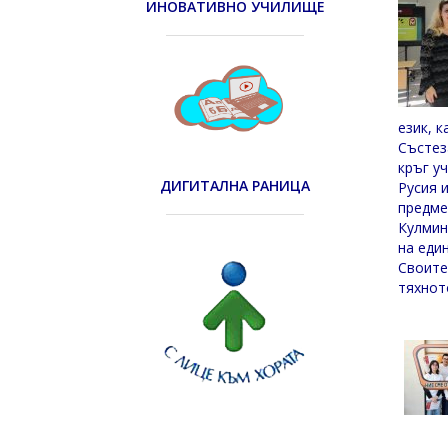
ИНОВАТИВНО УЧИЛИЩЕ
език, 
Състез
кръг у
ДИГИТАЛНА РАНИЦА
Русия 
предме
Кулмин
на еди
Своите
тяхнот