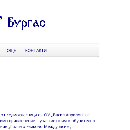
ОЩЕ
КОНТАКТИ
 от седмокласници от ОУ „Васил Априлов“ се
вимо приключение – участието им в обучително-
ние „Голямо Езиково Междучасие“,