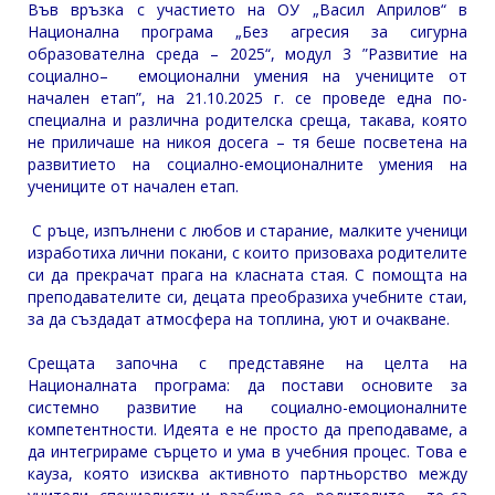
Във връзка с участието на ОУ „Васил Априлов“ в
Национална програма „Без агресия за сигурна
образователна среда – 2025“, модул 3 ”Развитие на
социално– емоционални умения на учениците от
начален етап”, на 21.10.2025 г. се проведе една по-
специална и различна родителска среща, такава, която
не приличаше на никоя досега – тя беше посветена на
развитието на социално-емоционалните умения на
учениците от начален етап.
С ръце, изпълнени с любов и старание, малките ученици
изработиха лични покани, с които призоваха родителите
си да прекрачат прага на класната стая. С помощта на
преподавателите си, децата преобразиха учебните стаи,
за да създадат атмосфера на топлина, уют и очакване.
Срещата започна с представяне на целта на
Националната програма: да постави основите за
системно развитие на социално-емоционалните
компетентности. Идеята е не просто да преподаваме, а
да интегрираме сърцето и ума в учебния процес. Това е
кауза, която изисква активното партньорство между