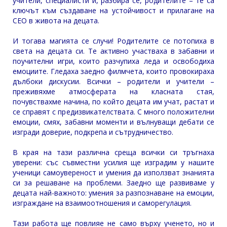
учители, специалисти и, разбира се, родителите – те са
ключът към създаване на устойчивост и прилагане на
СЕО в живота на децата.
И тогава магията се случи! Родителите се потопиха в
света на децата си. Те активно участваха в забавни и
поучителни игри, които разчупиха леда и освободиха
емоциите. Гледаха заедно филмчета, които провокираха
дълбоки дискусии. Всички – родители и учители –
преживяхме атмосферата на класната стая,
почувствахме начина, по който децата им учат, растат и
се справят с предизвикателствата. С много положителни
емоции, смях, забавни моменти и вълнуващи дебати се
изгради доверие, подкрепа и сътрудничество.
В края на тази различна среща всички си тръгнаха
уверени: със съвместни усилия ще изградим у нашите
ученици самоувереност и умения да използват знанията
си за решаване на проблеми. Заедно ще развиваме у
децата най-важното: умения за разпознаване на емоции,
изграждане на взаимоотношения и саморегулация.
Тази работа ще повлияе не само върху ученето, но и