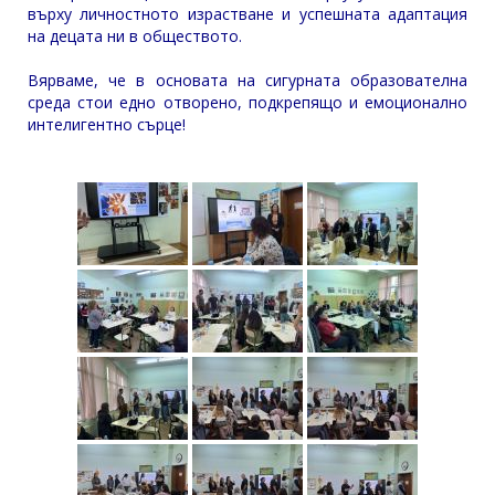
върху личностното израстване и успешната адаптация
на децата ни в обществото.
Вярваме, че в основата на сигурната образователна
среда стои едно отворено, подкрепящо и емоционално
интелигентно сърце!