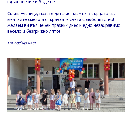
вдъхновение и бъдеще.
Скъпи ученици, пазете детския пламък в сърцата си,
мечтайте смело и откривайте света с любопитство!
Желаем ви вълшебен празник днес и едно незабравимо,
весело и безгрижно лято!
На добър час!