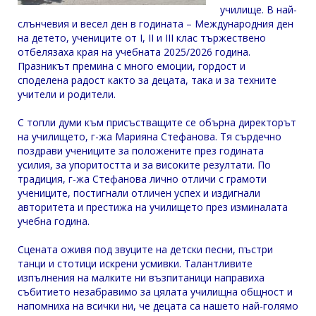
училище. В най-
слънчевия и весел ден в годината – Международния ден
на детето, учениците от I, II и III клас тържествено
отбелязаха края на учебната 2025/2026 година.
Празникът премина с много емоции, гордост и
споделена радост както за децата, така и за техните
учители и родители.
С топли думи към присъстващите се обърна директорът
на училището, г-жа Марияна Стефанова. Тя сърдечно
поздрави учениците за положените през годината
усилия, за упоритостта и за високите резултати. По
традиция, г-жа Стефанова лично отличи с грамоти
учениците, постигнали отличен успех и издигнали
авторитета и престижа на училището през изминалата
учебна година.
Сцената оживя под звуците на детски песни, пъстри
танци и стотици искрени усмивки. Талантливите
изпълнения на малките ни възпитаници направиха
събитието незабравимо за цялата училищна общност и
напомниха на всички ни, че децата са нашето най-голямо